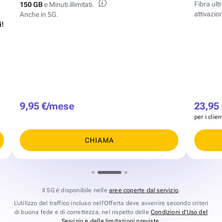
Fibra ul
150 GB
e Minuti illimitati.
attivazion
Anche in 5G.
i!
9,95 €/mese
23,95
per i clie
CHIAMA
Il 5G è disponibile nelle
aree coperte dal servizio
.
L’utilizzo del traffico incluso nell’Offerta deve avvenire secondo criteri
di buona fede e di correttezza, nel rispetto delle
Condizioni d’Uso del
Servizio e delle limitazioni previste
.