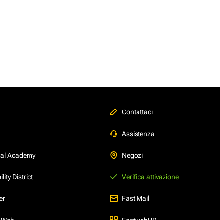
Contattaci
Assistenza
tal Academy
Negozi
ity District
Verifica attivazione
er
Fast Mail
l Web
FastwebUP