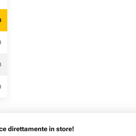
0
0
0
0
ice
direttamente in store!