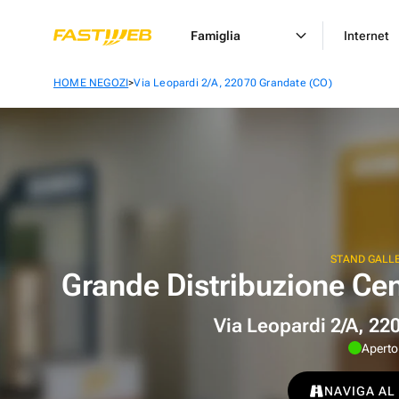
Famiglia
Internet
>
HOME NEGOZI
Via Leopardi 2/A, 22070 Grandate (CO)
STAND GALL
Grande Distribuzione 
Via Leopardi 2/A, 22
Aperto
NAVIGA AL