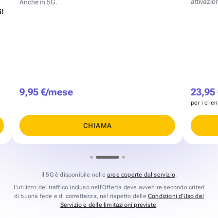
attivazion
Anche in 5G.
i!
9,95 €/mese
23,95
per i clie
CHIAMA
Il 5G è disponibile nelle
aree coperte dal servizio
.
L’utilizzo del traffico incluso nell’Offerta deve avvenire secondo criteri
di buona fede e di correttezza, nel rispetto delle
Condizioni d’Uso del
Servizio e delle limitazioni previste
.