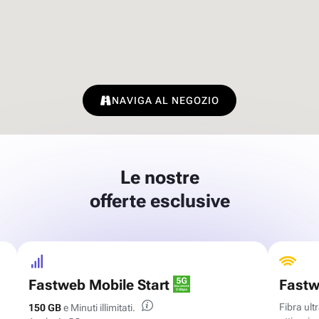
NAVIGA AL NEGOZIO
Le nostre
offerte esclusive
Fastweb Mobile Start
Fastw
Fibra ul
150 GB
e Minuti illimitati.