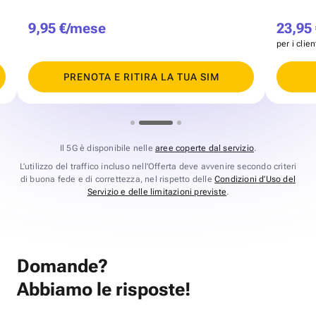
9,95 €/mese
23,95
per i clie
PRENOTA E RITIRA LA TUA SIM
Il 5G è disponibile nelle
aree coperte dal servizio
.
L’utilizzo del traffico incluso nell’Offerta deve avvenire secondo criteri
di buona fede e di correttezza, nel rispetto delle
Condizioni d’Uso del
Servizio e delle limitazioni previste
.
Domande?
Abbiamo le risposte!