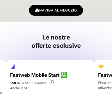
NAVIGA AL NEGOZIO
Le nostre
offerte esclusive
Fastweb Mobile Start
Fastw
Fibra ul
150 GB
e Minuti illimitati.
attivazion
Anche in 5G.
i!