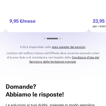
9,95 €/mese
23,95
per i clie
Il 5G è disponibile nelle
aree coperte dal servizio
.
L’utilizzo del traffico incluso nell’Offerta deve avvenire secondo criteri
di buona fede e di correttezza, nel rispetto delle
Condizioni d’Uso del
Servizio e delle limitazioni previste
.
Domande?
Abbiamo le risposte!
Le soluzioni ai tuoi dubbi, spiegate in modo semplice.