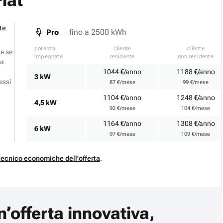
lat
te
fino a 2500 kWh
Pro
potenza
cliente
cliente
 e se
impegnata
residente
non residente
ia
1044 €/anno
1188 €/anno
3 kW
essi
87 €/mese
99 €/mese
1104 €/anno
1248 €/anno
4,5 kW
92 €/mese
104 €/mese
1164 €/anno
1308 €/anno
6 kW
97 €/mese
109 €/mese
tecnico economiche dell'offerta
.
n’offerta innovativa,