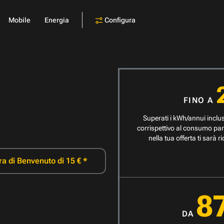
Configura
Mobile
Energia
FINO A
Superati i kWh/annui inclus
corrispettivo al consumo par
nella tua offerta ti sarà 
ra di Benvenuto di 15 € *
8
DA