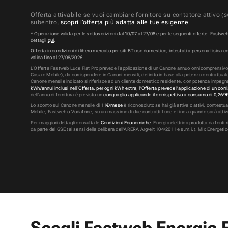
Offerta attivabile se vuoi cambiare fornitore su contatore attivo (sw
subentro,
scopri l’offerta più adatta alle tue esigenze
* Operazione valida per le sottoscrizioni dal 10/07 al 27/08 e per le seguenti offerte: Fastwe
dettagli
qui
.
Offerta in condizioni di libero mercato per siti BT uso domestico, intestati a persona fisica c
valida fino al 27/08/2026.
L’Offerta
Fastweb Luce Flat Pro
prevede l’applicazione di un Canone annuo onnicomprensiv
Casa o Mobile), da corrispondere in Canoni mensili, definito in base alla potenza contrattuale
Canone mensile indicato si riferisce ad un cliente domestico residente, con potenza impe
kWh/annui inclusi nell’Offerta, per ogni kWh extra, l’Offerta prevede l’applicazione di un co
dell'anno di fornitura è previsto un
conguaglio applicando il corrispettivo a consumo di
0,269
Lo sconto sul Canone mensile di
11€/mese
è riconosciuto se hai già attiva o attivi, contestu
Mobile, Fastweb o Vodafone, su un massimo di due contratti Luce e fino a quando sarà attiva
Per maggiori dettagli consulta le
Condizioni Economiche
. Energia elettrica prodotta da fonti 
da parte del GSE (ai sensi della delibera dell’ARERA Arg/elt 104/2011 e s.m.i.). Mix Energetic