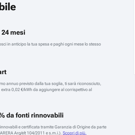
bile
 24 mesi
sci in anticipo la tua spesa e paghi ogni mese lo stesso
rt
o annuo previsto dalla tua soglia, ti sarà riconosciuto,
extra 0,02 €/kWh da aggiungere al corrispettivo al
% da fonti rinnovabili
rinnovabili e certificata tramite Garanzia di Origine da parte
ll’ARERA Arg/elt 104/2011 e s.m.i.).
Scopri di più.