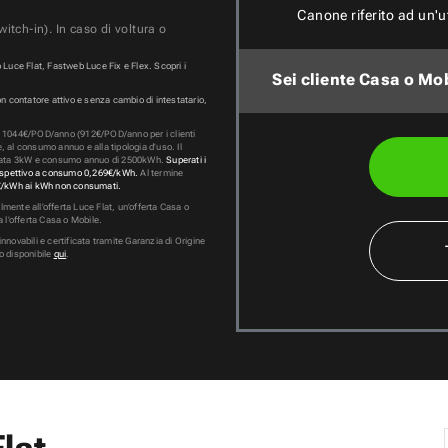
Canone riferito ad un'
itch-in). In caso di voltura o
b Luce Flat, Fastweb Luce Fix e Flex. Scopri i
Sei cliente Casa o Mo
on contatore attivo e senza cambio di intestatario,
o
1044
€/POD/anno (
912
€/POD/anno per i clienti
, al consumo annuo e alla tipologia d’uso. Il
gnata 3kW e consumo annuo di
2500
kWh.
Superati i
rrispettivo a consumo
0,269
€/kWh.
Al termine
€/kWh ai kWh non consumati.
almente all’offerta Luce Flat, un’offerta Casa o
 l’offerta Casa o Mobile.
rinnovabili e certificata tramite Garanzia di Origine
o disponibile
qui
.