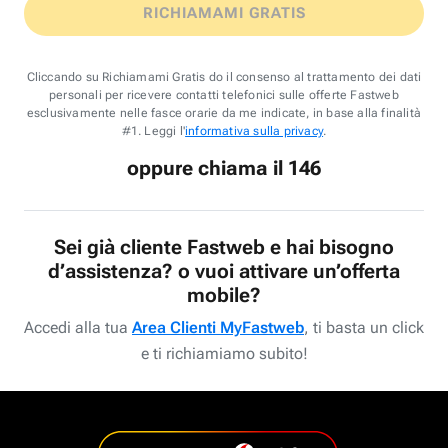
RICHIAMAMI GRATIS
Cliccando su Richiamami Gratis do il consenso al trattamento dei dati
personali per ricevere contatti telefonici sulle offerte Fastweb
esclusivamente nelle fasce orarie da me indicate, in base alla finalità
#1. Leggi l'
informativa sulla privacy
.
oppure chiama il 146
Sei già cliente Fastweb e hai bisogno
d’assistenza? o vuoi attivare un’offerta
mobile?
Accedi alla tua
Area Clienti MyFastweb
, ti basta un click
e ti richiamiamo subito!