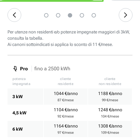
Per utenze non residenti e/o potenze impegnate maggiori di 3kW,
consulta la tabella.
Ai canoni sottoindicati si applica lo sconto di 11 €/mese.
fino a 2500 kWh
Pro
potenza
cliente
cliente
impegnata
residente
non residente
1044 €/anno
1188 €/anno
3 kW
87 €/mese
99 €/mese
1104 €/anno
1248 €/anno
4,5 kW
92 €/mese
104 €/mese
1164 €/anno
1308 €/anno
6 kW
97 €/mese
109 €/mese