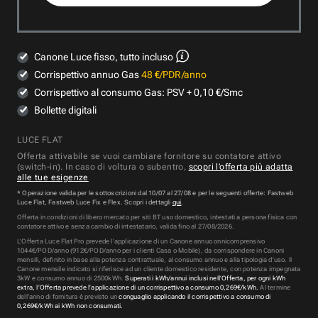
Canone Luce fisso, tutto incluso
Corrispettivo annuo Gas
48 €/PDR/anno
Corrispettivo al consumo Gas: PSV + 0,10 €/Smc
Bollette digitali
LUCE FLAT
Offerta attivabile se vuoi cambiare fornitore su contatore attivo
(switch-in). In caso di voltura o subentro,
scopri l’offerta più adatta
alle tue esigenze
* Operazione valida per le sottoscrizioni dal 10/07 al 27/08 e per le seguenti offerte: Fastweb
Luce Flat, Fastweb Luce Fix e Flex. Scopri i dettagli
qui
.
Offerta in condizioni di libero mercato per siti BT uso domestico, intestati a persona fisica con
contatore attivo e senza cambio di intestatario, valida fino al 27/08/2026.
L’Offerta
Luce Flat Pro
prevede l’applicazione di un Canone annuo onnicomprensivo
1044
€/POD/anno (
912
€/POD/anno per i clienti Casa o Mobile), da corrispondere in Canoni
mensili, definito in base alla potenza contrattuale, al consumo annuo e alla tipologia d’uso. Il
Canone mensile indicato si riferisce ad un cliente domestico residente, con potenza impegnata
3kW e consumo annuo di
2500
kWh.
Superati i kWh/annui inclusi nell’Offerta, per ogni kWh
extra, l’Offerta prevede l’applicazione di un corrispettivo a consumo
0,269
€/kWh.
Al termine
dell'anno di fornitura è previsto un
conguaglio applicando il corrispettivo a consumo di
0,269
€/kWh ai kWh non consumati.