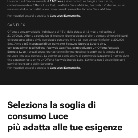
Lo sconto sul Canone mensile di
11€/mese
è riconosciuto se hai già attiva o attivi,
contestualmente all’offerta Luce Flat, un’offerta Casa o Mobile, Fastweb o Vodafone, su un
massimo di due contratti Luce e fino a quando sarà attiva l’offerta Casa o Mobile.
Per maggiori dettagli consulta le
Condizioni Economiche
.
GAS FLEX
Offerta a prezzo variabile (indicizzata al PSV) della durata di 12 mesi e valida fino al
27/08/2026. Offerta a condizioni di mercato libero dedicata ai clienti domestici titolari di punti
di riconsegna ad uso civile con classe contatore fino a G6, con consumi inferiori a 200.000
Smc/Anno e
già intestatari di un contratto Fastweb Energia Luce o che,
contestualmente all’Offerta Fastweb Gas Flex, sottoscrivano un’Offerta Fastweb
Energia Luce
. I prezzi sopra riportati fanno riferimento ai corrispettivi per la vendita di gas
naturale (Imposte escluse). Lo sconto sul corrispettivo di commercializzazione è riconosciuto
fino a quando resta attiva un’Offerta Fastweb Energia Luce. L’Offerta non è disponibile per i
punti di riconsegna siti in Sardegna.
Per maggiori dettagli consulta le
Condizioni Economiche
.
Seleziona la soglia di
consumo Luce
più adatta alle tue esigenze