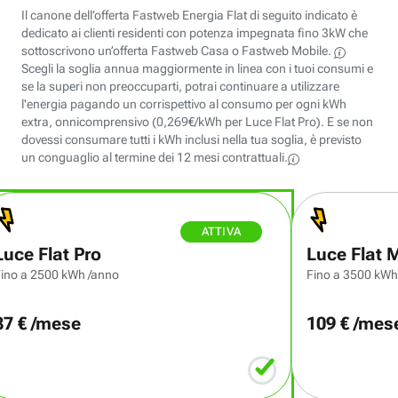
Il canone dell’offerta Fastweb Energia Flat di seguito indicato è
dedicato ai clienti residenti con potenza impegnata fino 3kW che
sottoscrivono un’offerta Fastweb Casa o
Fastweb Mobile.
Scegli la soglia annua maggiormente in linea con i tuoi consumi e
se la superi non preoccuparti, potrai continuare a utilizzare
l'energia pagando un corrispettivo al consumo per ogni kWh
extra, onnicomprensivo (
0,269
€/kWh per
Luce Flat Pro
). E se non
dovessi consumare tutti i kWh inclusi nella tua soglia, è previsto
un conguaglio al termine dei 12 mesi contrattuali.
ATTIVA
Luce Flat Pro
Luce Flat 
ino a 2500 kWh /anno
Fino a 3500 kWh
87 € /mese
109 € /mes