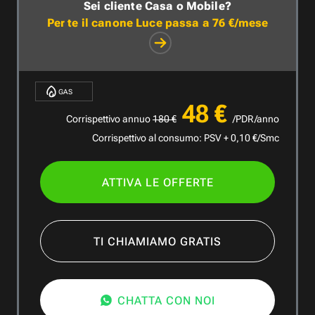
Sei cliente Casa o Mobile?
Per te il canone Luce passa a
76
€/mese
GAS
48
€
Corrispettivo annuo
180
€
/PDR/anno
Corrispettivo al consumo: PSV + 0,10 €/Smc
ATTIVA LE OFFERTE
TI CHIAMIAMO GRATIS
CHATTA CON NOI