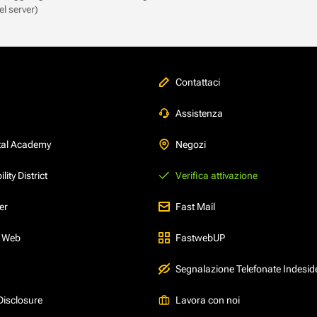
el server)
Contattaci
Assistenza
tal Academy
Negozi
ity District
Verifica attivazione
er
Fast Mail
l Web
FastwebUP
Segnalazione Telefonate Indesid
Disclosure
Lavora con noi