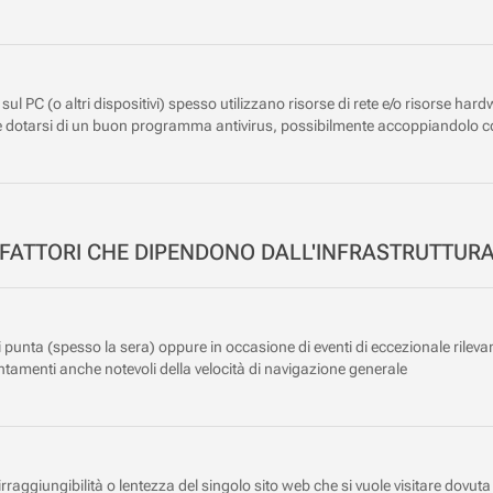
i sul PC (o altri dispositivi) spesso utilizzano risorse di rete e/o risorse h
le dotarsi di un buon programma antivirus, possibilmente accoppiandolo 
FATTORI CHE DIPENDONO DALL'INFRASTRUTTUR
di punta (spesso la sera) oppure in occasione di eventi di eccezionale rile
entamenti anche notevoli della velocità di navigazione generale
irraggiungibilità o lentezza del singolo sito web che si vuole visitare dovuta