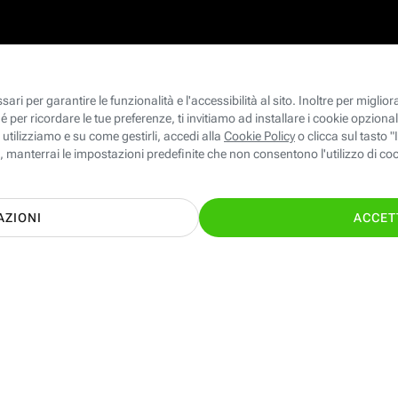
le ed Energia giuste per te con il supporto
TI CHIAMIAMO GRA
nostri esperti!