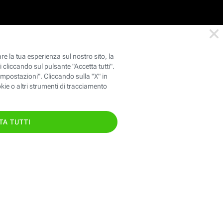
146
oppure chiama il
TIS