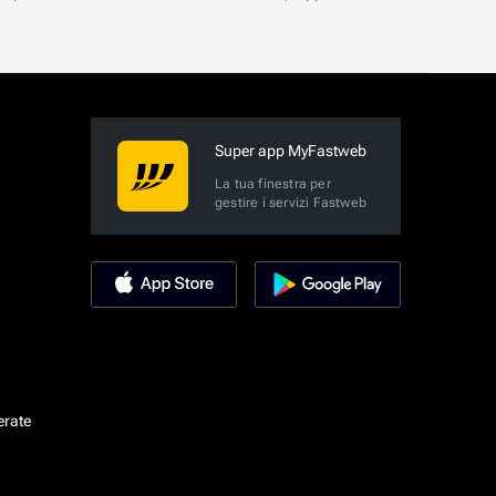
Super app MyFastweb
La tua finestra per
gestire i servizi Fastweb
erate