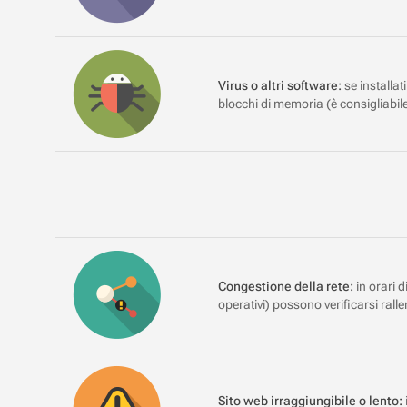
Virus o altri software:
se installat
blocchi di memoria (è consigliabi
Congestione della rete:
in orari 
operativi) possono verificarsi rall
Sito web irraggiungibile o lento: