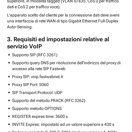
superiore, in modalità tagged (VLAN ID 835; CoS 0 per traffico
dati e CoS 2 per traffico voce).
L'apparato scelto dal cliente per la connessione dati deve avere
una interfaccia di rete WAN di tipo Gigabit Ethernet Full-Duplex
Auto-Sensing.
3. Requisiti ed impostazioni relative al
servizio VoIP
Supporto SIP (RFC 3261)
Supporto query DNS per risoluzione dell'indirizzo del proxy di
accesso alla rete SIP Fastweb
Proxy SIP: voip.fastwebnet.it
Proxy SIP Port: 5060
SIP Transport Protocol: UDP
Supporto del metodo PRACK (RFC 3262)
Supporto metodo OPTIONS
REGISTER expires time: 3600 s
INVITE Expires: impostato ad un valore superiore a 430 s