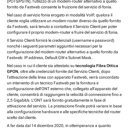
(POTS/PSTN), l'utilizzo di un modem-router alternativo a quello
fornito da Fastweb consente la fruizione del servizio di fonia.
Nel caso di servizio fonia erogato in modalità VoIP, qualora il
cliente voglia utilizzare un modem-router diverso da quello fornito
da Fastweb, sarà tenuto a contattare il Servizio Clienti per poter
configurare il proprio modem-router e fruire del servizio di fonia.
Il Servizio Clienti fornirà le credenziali (username e password)
nonché i seguenti parametri aggiuntivi necessari per la
configurazione del modem-router alternativo a quello fornito da
Fastweb: IP address, Default GW e Subnet Mask.
Nel caso in cui il cliente sia attestato su
tecnologia Fibra Ottica
GPON
, oltre alle credenziali fornite dal Servizio Clienti, dopo
l’attivazione della linea con apparato Fastweb, verrà concordato
un intervento di un tecnico Fastweb per la fornitura e
configurazione dell'ONT esterno che, collegato all’apparato del
cliente, consentirà di raggiungere la velocità di connessione fino a
2,5 Gigabit/s. L’ONT sarà fornito gratuitamente in fase di
attivazione del servizio. La prestazione finale potrà variare in base
alla configurazione hardware e alle specifiche tecniche del router
scelto dal cliente.
A far data dal 14 dicembre 2020, in ottemperanza a quanto