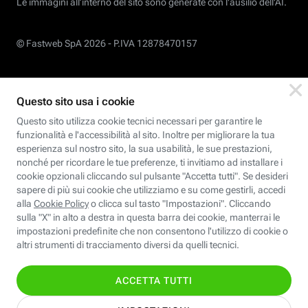
Le immagini all’interno del sito sono generate con l'ausilio dell'AI.
© Fastweb SpA 2026 -
P.IVA 12878470157