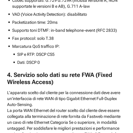
Codec supportati: G.729 G.729A (inclusa versione A, NON
supportate le versioni B e AB), G.711 A-law
VAD (Voice Activity Detection): disabilitato
Packetization time: 20ms
Supporto toni DTMF: in-band telephone-event (RFC 2833)
Fax protocol: solo T.38
Marcatura QoS traffico IP:
SIP e RTP: DSCP CS5
Dati: DSCP 0
4. Servizio solo dati su rete FWA (Fixed
Wireless Access)
L'apparato scelto dal cliente per la connessione dati deve avere
un'interfaccia di rete WAN di tipo Gigabit Ethernet Full-Duplex
Auto-Sensing.
La porta WAN Ethernet del router scelto dal cliente deve essere
collegata alla terminazione di rete fornita da Fastweb mediante
un cavo di rete Ethernet Categoria 5e o superiore, in modalità
untagged. Per soddisfare le migliori prestazioni e performance