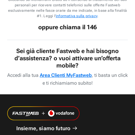
personali per ricevere contatti telefonici sulle offerte Fastweb
esclusivamente nelle fasce orarie da me indicate, in base alla finalità
#1. Leggi l'
informativa sulla privacy
.
oppure chiama il 146
Sei già cliente Fastweb e hai bisogno
d’assistenza? o vuoi attivare un’offerta
mobile?
Accedi alla tua
Area Clienti MyFastweb
, ti basta un click
e ti richiamiamo subito!
Insieme, siamo futuro