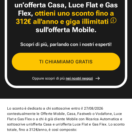
un’offerta Casa, Luce Flat e Gas
Flex,
ottieni uno sconto fino a
312€ all'anno e giga illimitati
sull'offerta Mobile.
Scopri di più, parlando
con i nostri esperti!
TI CHIAMIAMO GRATIS
Oppure scopri di più
nei nostri
negozi
Lo sconto è dedicato a chi sottoscrive entro il 27/08/2026
contestualmente le Offerte Mobile, Casa, Fastweb o Vodafone, Luce
Flat e Gas Flex o a chi è già cliente Mobile con Ricarica Automatica e
sottoscrive un’offerta Casa e un’offerta Luce Flat e Gas Flex. Lo sconto
totale, fino a 312€/anno, è così composto: