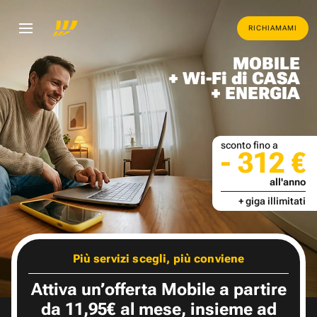
RICHIAMAMI
MOBILE
+ Wi-Fi di CASA
+ ENERGIA
sconto fino a
- 312 €
all'anno
+ giga illimitati
Più servizi scegli, più conviene
Attiva un’offerta Mobile a partire
da 11,95€ al mese, insieme ad