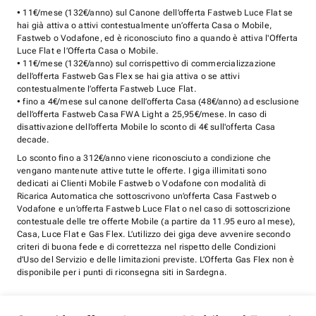
• 11€/mese (132€/anno) sul Canone dell’offerta Fastweb Luce Flat se
hai già attiva o attivi contestualmente un’offerta Casa o Mobile,
Fastweb o Vodafone, ed è riconosciuto fino a quando è attiva l'Offerta
Luce Flat e l’Offerta Casa o Mobile.
• 11€/mese (132€/anno) sul corrispettivo di commercializzazione
dell’offerta Fastweb Gas Flex se hai gia attiva o se attivi
contestualmente l’offerta Fastweb Luce Flat.
• fino a 4€/mese sul canone dell’offerta Casa (48€/anno) ad esclusione
dell’offerta Fastweb Casa FWA Light a 25,95€/mese. In caso di
disattivazione dell’offerta Mobile lo sconto di 4€ sull'offerta Casa
decade.
Lo sconto fino a 312€/anno viene riconosciuto a condizione che
vengano mantenute attive tutte le offerte. I giga illimitati sono
dedicati ai Clienti Mobile Fastweb o Vodafone con modalità di
Ricarica Automatica che sottoscrivono un’offerta Casa Fastweb o
Vodafone e un’offerta Fastweb Luce Flat o nel caso di sottoscrizione
contestuale delle tre offerte Mobile (a partire da 11.95 euro al mese),
Casa, Luce Flat e Gas Flex. L’utilizzo dei giga deve avvenire secondo
criteri di buona fede e di correttezza nel rispetto delle Condizioni
d’Uso del Servizio e delle limitazioni previste. L’Offerta Gas Flex non è
disponibile per i punti di riconsegna siti in Sardegna.