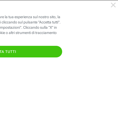
146
oppure chiama il
TIS