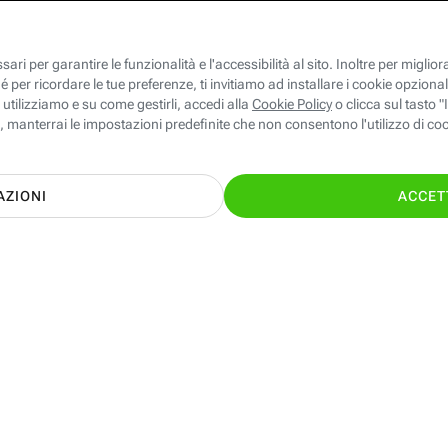
le ed Energia giuste per te con il supporto
TI CHIAMIAMO GRA
nostri esperti!