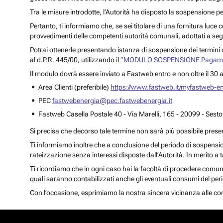
Tra le misure introdotte, l’Autorità ha disposto la sospensione 
Pertanto, ti informiamo che, se sei titolare di una fornitura luc
provvedimenti delle competenti autorità comunali, adottati a segui
Potrai ottenerle presentando istanza di sospensione dei termini 
al d.P.R. 445/00, utilizzando il
“MODULO SOSPENSIONE Pagament
Il modulo dovrà essere inviato a Fastweb entro e non oltre il 30 
Area Clienti (preferibile)
https://www.fastweb.it/myfastweb-e
PEC
fastwebenergia@pec.fastwebenergia.it
Fastweb Casella Postale 40 - Via Marelli, 165 - 20099 - Sest
Si precisa che decorso tale termine non sarà più possibile prese
Ti informiamo inoltre che a conclusione del periodo di sospensi
rateizzazione senza interessi disposte dall’Autorità. In merito a 
Ti ricordiamo che in ogni caso hai la facoltà di procedere comunq
quali saranno contabilizzati anche gli eventuali consumi del pe
Con l’occasione, esprimiamo la nostra sincera vicinanza alle comu