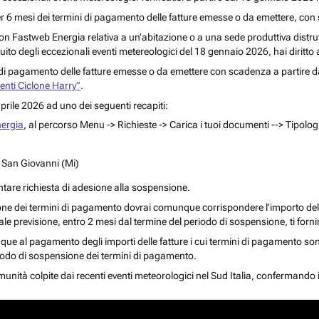
per 6 mesi dei termini di pagamento delle fatture emesse o da emettere, co
e con Fastweb Energia relativa a un’abitazione o a una sede produttiva distru
to degli eccezionali eventi metereologici del 18 gennaio 2026, hai diritto a
di pagamento delle fatture emesse o da emettere con scadenza a partire dal 
i Ciclone Harry”
.
aprile 2026 ad uno dei seguenti recapiti:
nergia
, al percorso Menu -> Richieste -> Carica i tuoi documenti --> Tipolo
o San Giovanni (Mi)
ntare richiesta di adesione alla sospensione.
one dei termini di pagamento dovrai comunque corrispondere l’importo delle
tale previsione, entro 2 mesi dal termine del periodo di sospensione, ti for
ue al pagamento degli importi delle fatture i cui termini di pagamento sono 
riodo di sospensione dei termini di pagamento.
nità colpite dai recenti eventi meteorologici nel Sud Italia, confermando i