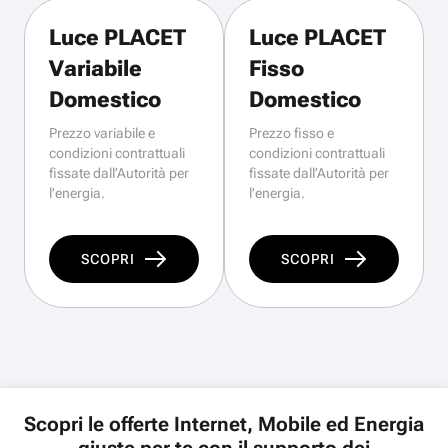
Luce PLACET
Luce PLACET
Variabile
Fisso
Domestico
Domestico
Prezzo variabile e
Prezzo fisso e
condizioni contrattuali
condizioni contrattuali
fissate dall’Autorità per
fissate dall’Autorità per
l’energia.
l’energia.
SCOPRI
SCOPRI
Scopri le offerte Internet, Mobile ed Energia