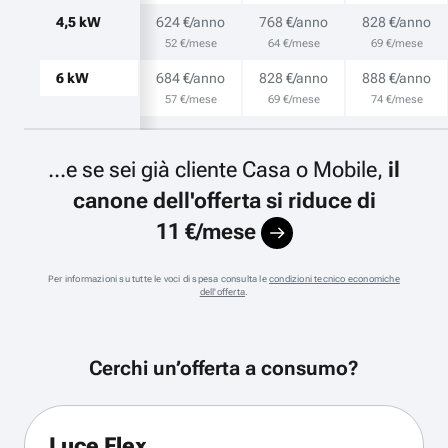
4,5 kW
624 €/anno
768 €/anno
828 €/anno
52 €/mese
64 €/mese
69 €/mese
6 kW
684 €/anno
828 €/anno
888 €/anno
57 €/mese
69 €/mese
74 €/mese
...e se sei già cliente Casa o Mobile,
il
canone dell'offerta si riduce di
11 €/mese
Per informazioni su tutte le voci di spesa consulta le
condizioni tecnico economiche
dell'offerta
.
Cerchi un’offerta a consumo?
Luce Flex