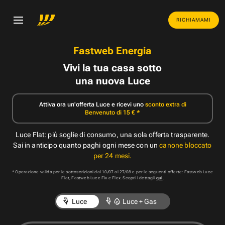
RICHIAMAMI
Fastweb Energia
Vivi la tua casa sotto
una nuova Luce
Attiva ora un'offerta Luce e ricevi uno
sconto extra di
Benvenuto di 15 € *
Luce Flat: più soglie di consumo, una sola offerta trasparente.
Sai in anticipo quanto paghi ogni mese con un
canone bloccato
per 24 mesi.
* Operazione valida per le sottoscrizioni dal 10/07 al 27/08 e per le seguenti offerte: Fastweb Luce
Flat, Fastweb Luce Fix e Flex. Scopri i dettagli
qui
.
Luce
Luce + Gas