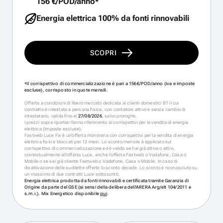
156 €/POD/anno
*
Energia elettrica 100% da fonti rinnovabili
SCOPRI
Il corrispettivo di commercializzazione è pari a 156€/POD/anno (iva e imposte
*
escluse), corrisposto in quote mensili.
Offerta a condizioni di libero mercato dedicata ai clienti domestici BT il cui
contratto è intestato a persona fisica, con contatore attivo e senza cambio di
intestatario, valida fino al
27/08/2026
, salvo proroghe.
I prezzi sopra riportati fanno riferimento ai corrispettivi per la vendita di energia
elettrica (Imposte escluse).
Fastweb Luce Fix è un’offerta monoraria con corrispettivi per la vendita di energia
elettrica fissi e bloccati per 12 mesi. Lo sconto mensile è applicato sul
corrispettivo di commercializzazione ed è valido se hai già attiva o attivi,
contestualmente all’offerta Luce, anche l’offerta Fastweb o Vodafone, Casa o
Mobile o se sei già cliente Fastweb o Vodafone, Casa o Mobile. In caso di
disattivazione delle suddette offerte lo sconto decade. Lo sconto è riconosciuto su
un massimo di due contratti Luce sottoscritti.
Energia elettrica prodotta da fonti rinnovabili e certificata tramite Garanzia di
Origine da parte del GSE (ai sensi della delibera dell’ARERA Arg/elt 104/2011 e
s.m.i.). Mix Energetico disponibile
qui
.