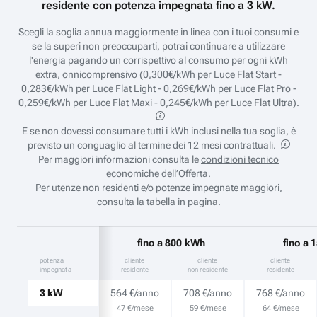
residente con potenza impegnata fino a 3 kW.
Scegli la soglia annua maggiormente in linea con i tuoi consumi e
se la superi non preoccuparti, potrai continuare a utilizzare
l'energia pagando un corrispettivo al consumo per ogni kWh
extra, onnicomprensivo (0,300€/kWh per Luce Flat Start -
0,283€/kWh per Luce Flat Light - 0,269€/kWh per Luce Flat Pro -
0,259€/kWh per Luce Flat Maxi - 0,245€/kWh per Luce Flat Ultra).
E se non dovessi consumare tutti i kWh inclusi nella tua soglia, è
previsto un conguaglio al termine dei 12 mesi contrattuali.
Per maggiori informazioni consulta le
condizioni tecnico
economiche
dell’Offerta.
Per utenze non residenti e/o potenze impegnate maggiori,
consulta la tabella in pagina.
fino a 800 kWh
fino a
potenza
cliente
cliente
cliente
impegnata
residente
non residente
residente
3 kW
564 €/anno
708 €/anno
768 €/anno
47 €/mese
59 €/mese
64 €/mese