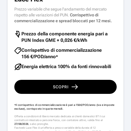
Prezzo variabile che segue l'andamento del mercato
rispetto alle variazioni del PUN.
Corrispettivo di
commercializzazione e spread bloccati per 12 mesi.
Prezzo della componente energia pari a
PUN Index GME +
0,026 €/kWh
Corrispettivo di commercializzazione
156 €/POD/anno
*
Energia elettrica 100% da fonti rinnovabili
SCOPRI
Il corrispettivo di commercializzazione è pari a 156€/POD/anno (iva e imposte
*
escluse), corrisposto in quote mensili.
Offerta a condizioni di libero mercato dedicata ai clienti domestici BT il cui
contratto è intestato a persona fisica, con contatore attivo, valida fino al
27/08/2026
, salvo proroghe.
Fastweb Luce Flex è un’offerta a prezzo variabile della durata di 12