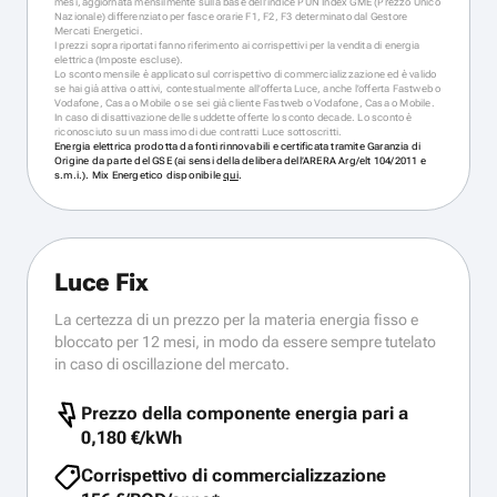
mesi, aggiornata mensilmente sulla base dell’indice PUN Index GME (Prezzo Unico
Nazionale) differenziato per fasce orarie F1, F2, F3 determinato dal Gestore
Mercati Energetici.
I prezzi sopra riportati fanno riferimento ai corrispettivi per la vendita di energia
elettrica (Imposte escluse).
Lo sconto mensile è applicato sul corrispettivo di commercializzazione ed è valido
se hai già attiva o attivi, contestualmente all’offerta Luce, anche l’offerta Fastweb o
Vodafone, Casa o Mobile o se sei già cliente Fastweb o Vodafone, Casa o Mobile.
In caso di disattivazione delle suddette offerte lo sconto decade. Lo sconto è
riconosciuto su un massimo di due contratti Luce sottoscritti.
Energia elettrica prodotta da fonti rinnovabili e certificata tramite Garanzia di
Origine da parte del GSE (ai sensi della delibera dell’ARERA Arg/elt 104/2011 e
s.m.i.). Mix Energetico disponibile
qui
.
Luce Fix
La certezza di un prezzo per la materia energia fisso e
bloccato per 12 mesi, in modo da essere sempre tutelato
in caso di oscillazione del mercato.
Prezzo della componente energia pari a
0,180 €/kWh
Corrispettivo di commercializzazione