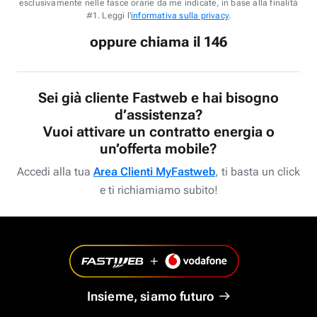
esclusivamente nelle fasce orarie da me indicate, in base alla finalità
#1. Leggi l'
informativa sulla privacy
.
oppure chiama il 146
Sei già cliente Fastweb e hai bisogno
d’assistenza?
Vuoi attivare un contratto energia o
un’offerta mobile?
Accedi alla tua
Area Clienti MyFastweb
, ti basta un click
e ti richiamiamo subito!
Insieme, siamo futuro