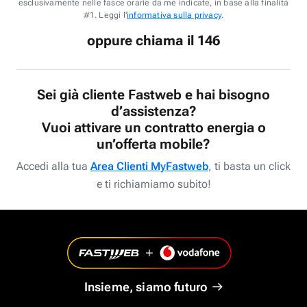
esclusivamente nelle fasce orarie da me indicate, in base alla finalità
#1. Leggi l'
informativa sulla privacy
.
oppure chiama il 146
Sei già cliente Fastweb e hai bisogno
d’assistenza?
Vuoi attivare un contratto energia o
un’offerta mobile?
Accedi alla tua
Area Clienti MyFastweb
, ti basta un click
e ti richiamiamo subito!
Insieme, siamo futuro