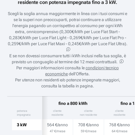
residente con potenza impegnata fino a 3 kW.
Scegli la soglia annua maggiormente in linea con i tuoi consumi e
se la superi non preoccuparti, potrai continuare a utilizzare
l'energia pagando un corrispettivo al consumo per ogni kWh
extra, onnicomprensivo (0,300€/kWh per Luce Flat Start -
0,283€/kWh per Luce Flat Light - 0,269€/kWh per Luce Flat Pro -
0,259€/kWh per Luce Flat Maxi - 0,245€/kWh per Luce Flat Ultra).
E se non dovessi consumare tutti i kWh inclusi nella tua soglia, è
previsto un conguaglio al termine dei 12 mesi contrattuali.
Per maggiori informazioni consulta le
condizioni tecnico
economiche
dell’Offerta.
Per utenze non residenti e/o potenze impegnate maggiori,
consulta la tabella in pagina.
fino a 800 kWh
fino a
potenza
cliente
cliente
cliente
impegnata
residente
non residente
residente
3 kW
564 €/anno
708 €/anno
768 €/anno
47 €/mese
59 €/mese
64 €/mese