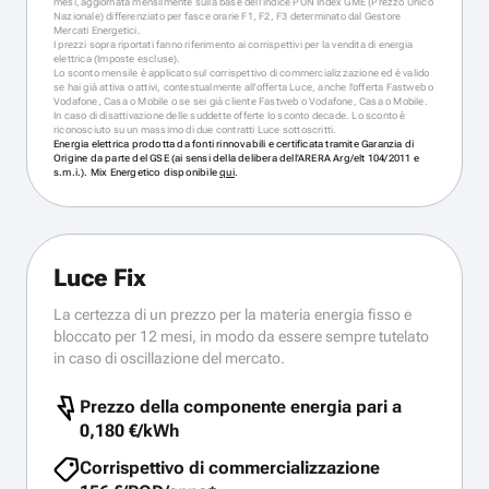
mesi, aggiornata mensilmente sulla base dell’indice PUN Index GME (Prezzo Unico
Nazionale) differenziato per fasce orarie F1, F2, F3 determinato dal Gestore
Mercati Energetici.
I prezzi sopra riportati fanno riferimento ai corrispettivi per la vendita di energia
elettrica (Imposte escluse).
Lo sconto mensile è applicato sul corrispettivo di commercializzazione ed è valido
se hai già attiva o attivi, contestualmente all’offerta Luce, anche l’offerta Fastweb o
Vodafone, Casa o Mobile o se sei già cliente Fastweb o Vodafone, Casa o Mobile.
In caso di disattivazione delle suddette offerte lo sconto decade. Lo sconto è
riconosciuto su un massimo di due contratti Luce sottoscritti.
Energia elettrica prodotta da fonti rinnovabili e certificata tramite Garanzia di
Origine da parte del GSE (ai sensi della delibera dell’ARERA Arg/elt 104/2011 e
s.m.i.). Mix Energetico disponibile
qui
.
Luce Fix
La certezza di un prezzo per la materia energia fisso e
bloccato per 12 mesi, in modo da essere sempre tutelato
in caso di oscillazione del mercato.
Prezzo della componente energia pari a
0,180 €/kWh
Corrispettivo di commercializzazione