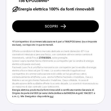
156 €/POD/anno
*
Energia elettrica 100% da fonti rinnovabili
SCOPRI
Il corrispettivo di commercializzazione è pari a 156€/POD/anno (iva e imposte
*
escluse), corrisposto in quote mensili.
Offerta a condizioni di libero mercato dedicata ai clienti domestici BT il cui
contratto è intestato a persona fisica, con contatore attivo e senza cambio di
intestatario, valida fino al
27/08/2026
, salvo proroghe.
I prezzi sopra riportati fanno riferimento ai corrispettivi per la vendita di energia
elettrica (Imposte escluse).
Fastweb Luce Fix è un’offerta monoraria con corrispettivi per la vendita di energia
elettrica fissi e bloccati per 12 mesi. Lo sconto mensile è applicato sul
corrispettivo di commercializzazione ed è valido se hai già attiva o attivi,
contestualmente all’offerta Luce, anche l’offerta Fastweb o Vodafone, Casa o
Mobile o se sei già cliente Fastweb o Vodafone, Casa o Mobile. In caso di
disattivazione delle suddette offerte lo sconto decade. Lo sconto è riconosciuto su
un massimo di due contratti Luce sottoscritti.
Energia elettrica prodotta da fonti rinnovabili e certificata tramite Garanzia di
Origine da parte del GSE (ai sensi della delibera dell’ARERA Arg/elt 104/2011 e
s.m.i.). Mix Energetico disponibile
qui
.