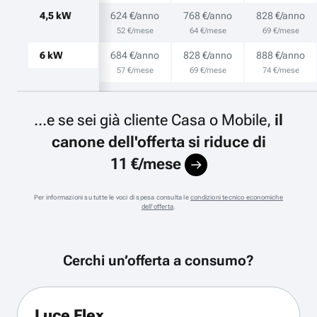
4,5 kW
624 €/anno
768 €/anno
828 €/anno
52 €/mese
64 €/mese
69 €/mese
6 kW
684 €/anno
828 €/anno
888 €/anno
57 €/mese
69 €/mese
74 €/mese
...e se sei già cliente Casa o Mobile,
il
canone dell'offerta si riduce di
11 €/mese
Per informazioni su tutte le voci di spesa consulta le
condizioni tecnico economiche
dell'offerta
.
Cerchi un’offerta a consumo?
Luce Flex