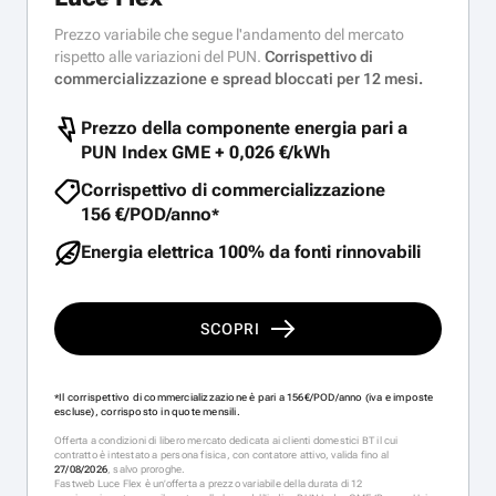
Prezzo variabile che segue l'andamento del mercato
rispetto alle variazioni del PUN.
Corrispettivo di
commercializzazione e spread bloccati per 12 mesi.
Prezzo della componente energia pari a
PUN Index GME +
0,026 €/kWh
Corrispettivo di commercializzazione
156 €/POD/anno
*
Energia elettrica 100% da fonti rinnovabili
SCOPRI
Il corrispettivo di commercializzazione è pari a 156€/POD/anno (iva e imposte
*
escluse), corrisposto in quote mensili.
Offerta a condizioni di libero mercato dedicata ai clienti domestici BT il cui
contratto è intestato a persona fisica, con contatore attivo, valida fino al
27/08/2026
, salvo proroghe.
Fastweb Luce Flex è un’offerta a prezzo variabile della durata di 12