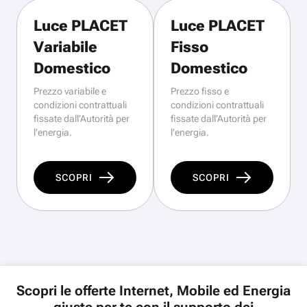
Luce PLACET
Luce PLACET
Variabile
Fisso
Domestico
Domestico
Prezzo variabile e
Prezzo fisso e
condizioni contrattuali
condizioni contrattuali
fissate dall’Autorità per
fissate dall’Autorità per
l’energia.
l’energia.
SCOPRI
SCOPRI
Scopri le offerte Internet, Mobile ed Energia