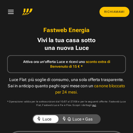
RICHIAMAMI
Fastweb Energia
Vivi la tua casa sotto
una nuova Luce
Attiva ora un'offerta Luce e ricevi uno
sconto extra di
Benvenuto di 15 € *
Luce Flat: più soglie di consumo, una sola offerta trasparente.
Sai in anticipo quanto paghi ogni mese con un
canone bloccato
per 24 mesi.
* Operazione valida per le sottoscrizioni dal 10/07 al 27/08 e per le seguenti offerte: Fastweb Luce
Flat, Fastweb Luce Fix e Flex. Scopri i dettagli
qui
.
Luce
Luce + Gas