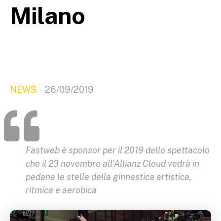
Milano
NEWS
26/09/2019
Fastweb è sponsor per il 2019 dello spettacolo
che il 23 novembre all'Allianz Cloud vedrà in
pedana le stelle della ginnastica artistica,
ritmica e aerobica