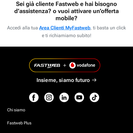
Sei già cliente Fastweb e hai bisogno
d’assistenza? o vuoi attivare un’offerta
mobile?
Accedi alla tua
Area Clienti MyFastweb
, ti basta un click
e ti richiamiamo subito!
Insieme, siamo futuro
Chi siamo
Fastweb Plus