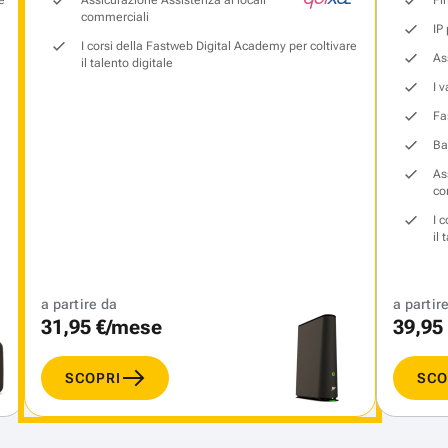
commerciali
IP
I corsi della Fastweb Digital Academy per coltivare
As
il talento digitale
I 
Fa
Ba
As
co
I 
il 
a partire da
a partir
31,95 €/mese
39,95
SCOPRI
SCO