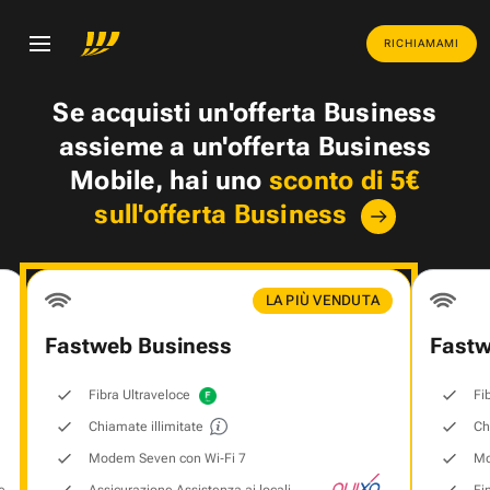
RICHIAMAMI
Se acquisti un'offerta Business
assieme a un'offerta Business
Mobile, hai uno
sconto di 5€
sull'offerta Business
LA PIÙ VENDUTA
Fastweb Business
Fastw
Fibra Ultraveloce
Fi
Chiamate illimitate
Ch
Modem Seven con Wi‑Fi 7
Mo
e
Assicurazione Assistenza ai locali
Fi