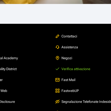
Contattaci
Assistenza
tal Academy
Negozi
ity District
Verifica attivazione
er
Fast Mail
l Web
FastwebUP
Disclosure
Segnalazione Telefonate Indesid