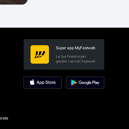
Super app MyFastweb
La tua finestra per
gestire i servizi Fastweb
erate