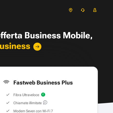
offerta Business Mobile,
Business
Fastweb Business Plus
Fibra Ultraveloce
Chiamate illimitate
Modem Seven con Wi‑Fi 7