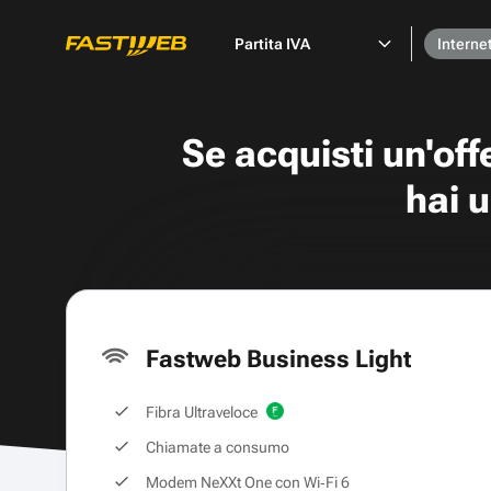
Partita IVA
Interne
Se acquisti un'of
hai 
Fastweb Business Light
Fibra Ultraveloce
Chiamate a consumo
Modem NeXXt One con Wi‑Fi 6