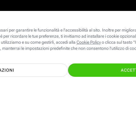
le ed Energia giuste per te con il supporto
TI CHIAMIAMO GRA
nostri esperti!