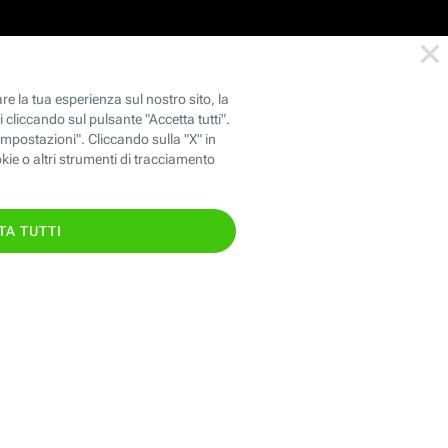
146
oppure chiama il
TIS