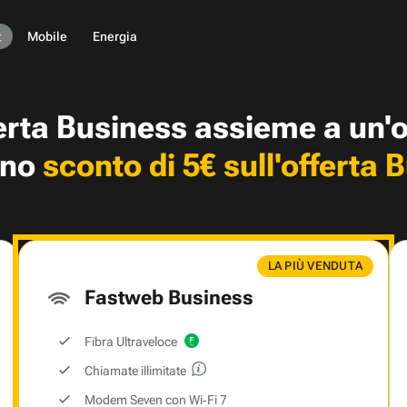
t
Mobile
Energia
ferta Business assieme a un'
uno
sconto di 5€ sull'offerta 
LA PIÙ VENDUTA
Fastweb Business
Fibra Ultraveloce
Chiamate illimitate
Modem Seven con Wi‑Fi 7