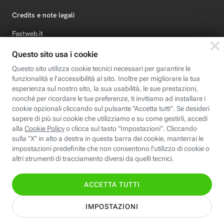
Credits e note legali
Fastweb.it
Formazione
Fastweb Digital Academy
STEP FuturAbility District
Insieme, siamo futuro
© Fastweb SpA 2026 - P.IVA 12878470157
Informativa
Cookie
Modifica
Dichiarazione di
Privacy
Policy
preferenze cookie
Accessibilità