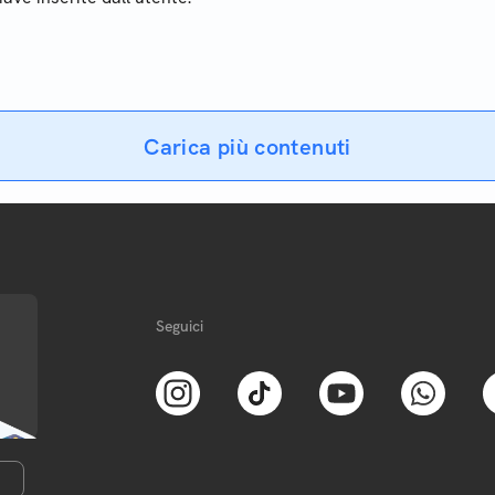
aziendali
Carica più contenuti
Seguici