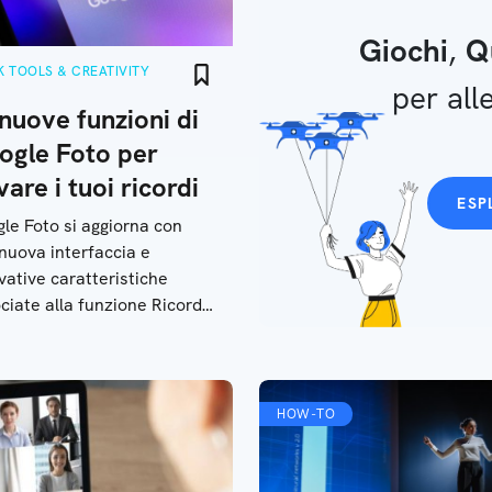
Giochi
,
Q
 TOOLS & CREATIVITY
per alle
nuove funzioni di
ogle Foto per
vare i tuoi ricordi
ESP
le Foto si aggiorna con
nuova interfaccia e
vative caratteristiche
ciate alla funzione Ricordi.
 tutte le novità in arrivo nei
simi mesi
HOW-TO