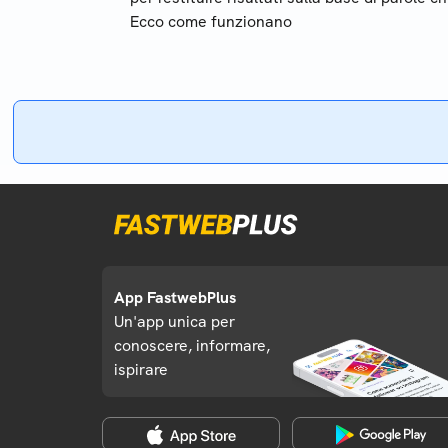
Ecco come funzionano
App FastwebPlus
Un'app unica per
conoscere, informare,
ispirare