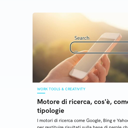
proficua: quali
WORK TOOLS & CREATIVITY
Motore di ricerca, cos'è, com
tipologie
I motori di ricerca come Google, Bing e Yaho
per restituire risultati sulla base di parole c