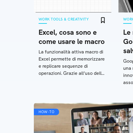
WORK TOOLS & CREATIVITY
WORK
Excel, cosa sono e
Le 
come usare le macro
Go
sal
La funzionalità attiva macro di
Excel permette di memorizzare
Goog
e replicare sequenze di
una 
operazioni. Grazie all’uso delle
inno
macro l’utente risparmia tempo
asso
ed evita errori
Ecco
pros
HOW-TO