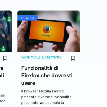
HOW-TO
WORK TOOLS & CREATIVITY
re
Funzionalità di
li
Firefox che dovresti
usare
Il browser Mozilla Firefox
ali
presenta diverse funzionalità
endo
poco note: ad esempio la
essi