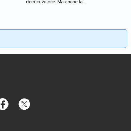
ricerca veloce. Ma anche la
gestione dei bookmarks e la
visualizzazione di PDF online