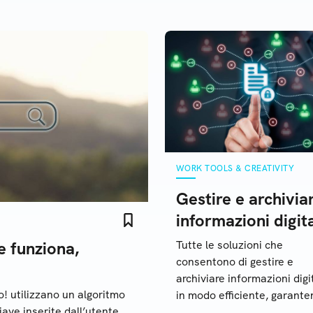
WORK TOOLS & CREATIVITY
Gestire e archivia
informazioni digita
e funziona,
Tutte le soluzioni che
consentono di gestire e
archiviare informazioni digit
o! utilizzano un algoritmo
in modo efficiente, garant
hiave inserite dall’utente.
un'ottimizzazione dei proc