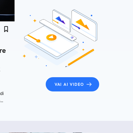
re
k
VAI AI VIDEO
di
o