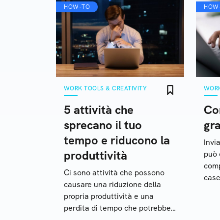
HOW-TO
HOW
WORK TOOLS & CREATIVITY
WORK
5 attività che
Com
sprecano il tuo
gra
tempo e riducono la
Invi
produttività
può 
comp
Ci sono attività che possono
case
causare una riduzione della
fare
propria produttività e una
alte
perdita di tempo che potrebbe
essere investito in maniera