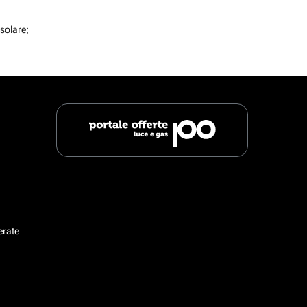
solare;
erate