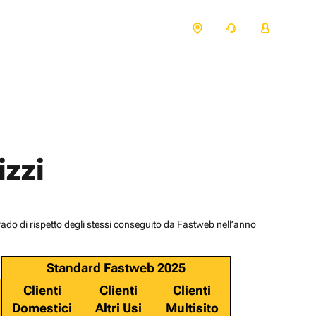
izzi
 grado di rispetto degli stessi conseguito da Fastweb nell’anno
Standard Fastweb 2025
Clienti
Clienti
Clienti
Domestici
Altri Usi
Multisito