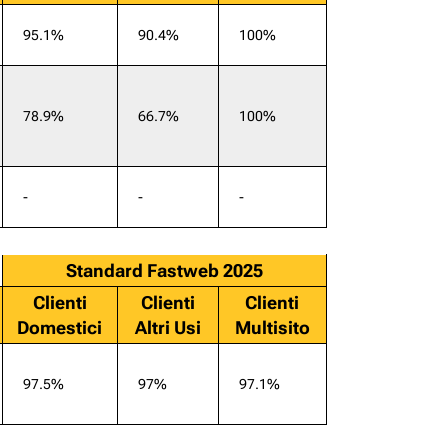
95.1%
90.4%
100%
78.9%
66.7%
100%
-
-
-
Standard Fastweb 2025
Clienti
Clienti
Clienti
Domestici
Altri Usi
Multisito
97.5%
97%
97.1%