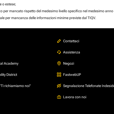
te o estese;
izzo per mancato rispetto del medesimo livello specifico nel medesimo anno 
e finale per mancanza delle informazioni minime previste dal TIQV.
Contattaci
Assistenza
tal Academy
Negozi
ity District
FastwebUP
"Ti richiamiamo noi"
Segnalazione Telefonate Indesid
Lavora con noi