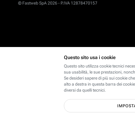
© Fastweb SpA 2026 -
P.IVA 12878470157
Scopri le offerte Internet,