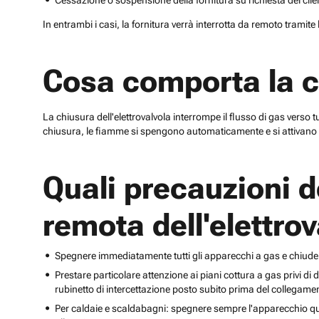
Cessazione o sospensione della fornitura su richiesta del clie
In entrambi i casi, la fornitura verrà interrotta da remoto tramit
Cosa comporta la ch
La chiusura dell'elettrovalvola interrompe il flusso di gas verso
chiusura, le fiamme si spengono automaticamente e si attivano i
Quali precauzioni d
remota dell'elettro
Spegnere immediatamente tutti gli apparecchi a gas e chiudere 
Prestare particolare attenzione ai piani cottura a gas privi d
rubinetto di intercettazione posto subito prima del collega
Per caldaie e scaldabagni: spegnere sempre l'apparecchio qu