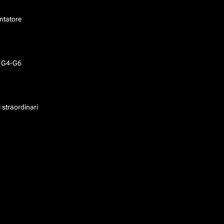
ntatore
o G4-G6
 straordinari