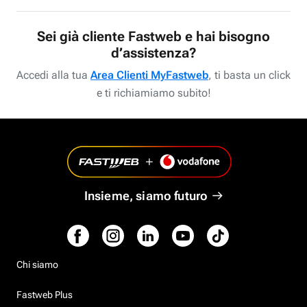
Sei già cliente Fastweb e hai bisogno
d’assistenza?
Accedi alla tua
Area Clienti MyFastweb
, ti basta un click
e ti richiamiamo subito!
Insieme, siamo futuro
Chi siamo
Fastweb Plus