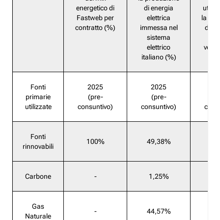
energetico di
di energia
utiliz
Fastweb per
elettrica
la pr
contratto (%)
immessa nel
dell’
sistema
ele
elettrico
vend
italiano (%)
Fonti
2025
2025
2
primarie
(pre-
(pre-
(
utilizzate
consuntivo)
consuntivo)
cons
Fonti
100%
49,38%
1
rinnovabili
Carbone
-
1,25%
Gas
-
44,57%
Naturale