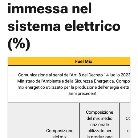
immessa nel
sistema elettrico
(%)
Fuel Mix
Comunicazione ai sensi dell’Art. 8 del Decreto 14 luglio 2023 n.2
Ministero dell’Ambiente e della Sicurezza Energetica. Composizi
mix energetico utilizzato per la produzione dell’energia elettrica 
anni precedenti:
Composizione
del mix medio
Compo
nazionale
de
Composizione
utilizzato per
energ
del mix
la produzione
Fa