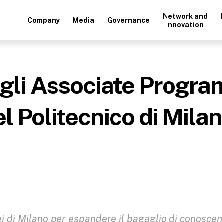
Network and
Company
Media
Governance
Innovation
li Associate Program
el Politecnico di Mila
nei di Milano per espandere il bagaglio di conosce