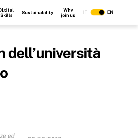
Digital
Why
IT
EN
Sustainability
Skills
join us
 dell’università
no
nze ed