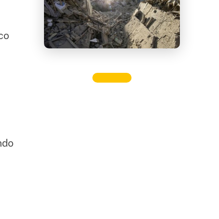
ico
d
ando