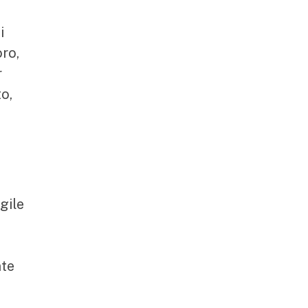
i
oro,
r
o,
gile
nte
à