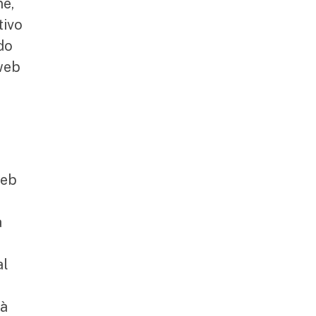
ne,
tivo
do
tweb
web
a
al
tà