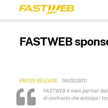
FASTWEB sponsor 
PRESS RELEASE
04/02/2011
FASTWEB è main partner dell'
di confronto che anticipa i t