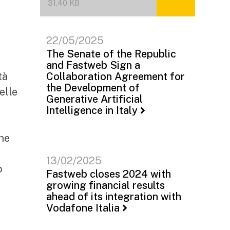
31.40 KB
i
22/05/2025
The Senate of the Republic
and Fastweb Sign a
tà
Collaboration Agreement for
the Development of
elle
Generative Artificial
Intelligence in Italy
che
13/02/2025
ò
Fastweb closes 2024 with
growing financial results
ahead of its integration with
Vodafone Italia