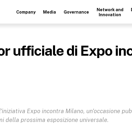
Network and
Company
Media
Governance
Innovation
ufficiale di Expo in
iniziativa Expo incontra Milano, un'occasione pub
emi della prossima esposizione universale.