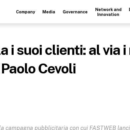
Network and
Company
Media
Governance
Innovation
suoi clienti: al via i
 Paolo Cevoli
la campagna pubblicitaria con cui FASTWEB lanci