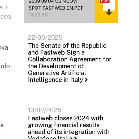
2009 09 04 CS NUOVI
. I
SPOT FASTWEB EN.PDF
14.62 KB
Rossi
22/05/2025
The Senate of the Republic
ova
and Fastweb Sign a
Collaboration Agreement for
aolo
the Development of
Generative Artificial
Intelligence in Italy
13/02/2025
Fastweb closes 2024 with
 è
growing financial results
ahead of its integration with
n
Vodafone Italia