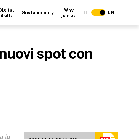
Digital
Why
IT
EN
Sustainability
Skills
join us
 nuovi spot con
a la