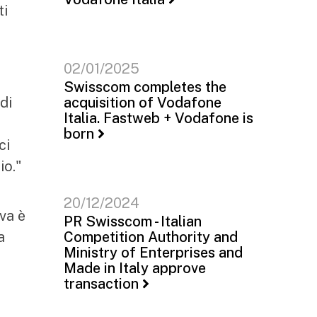
ti
02/01/2025
Swisscom completes the
di
acquisition of Vodafone
Italia. Fastweb + Vodafone is
born
ci
io."
20/12/2024
va è
PR Swisscom - Italian
a
Competition Authority and
Ministry of Enterprises and
Made in Italy approve
transaction