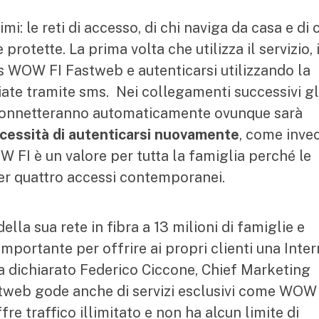
mi: le reti di accesso, di chi naviga da casa e di c
otette. La prima volta che utilizza il servizio, i
ss WOW FI Fastweb e autenticarsi utilizzando la
te tramite sms. Nei collegamenti successivi gl
i connetteranno automaticamente ovunque sarà
ecessità di autenticarsi nuovamente
, come inve
OW FI è un valore per tutta la famiglia perché le
per quattro accessi contemporanei.
la sua rete in fibra a 13 milioni di famiglie e
importante per offrire ai propri clienti una Inte
ha dichiarato Federico Ciccone, Chief Marketing
stweb gode anche di servizi esclusivi come WOW 
fre traffico illimitato e non ha alcun limite di