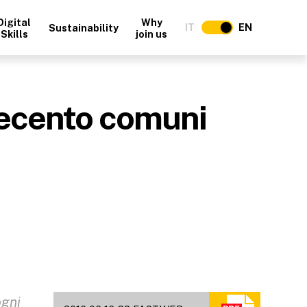
Digital
Why
IT
EN
Sustainability
Skills
join us
uecento comuni
ogni