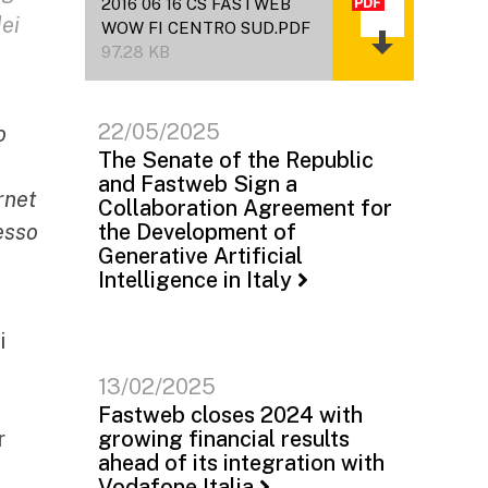
2016 06 16 CS FASTWEB
ei
WOW FI CENTRO SUD.PDF
97.28 KB
22/05/2025
o
The Senate of the Republic
and Fastweb Sign a
rnet
Collaboration Agreement for
esso
the Development of
Generative Artificial
Intelligence in Italy
i
13/02/2025
Fastweb closes 2024 with
r
growing financial results
ahead of its integration with
Vodafone Italia