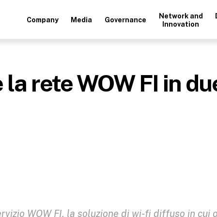
Network and
Company
Media
Governance
Innovation
la rete WOW FI in d
rvizio WOW FI, la soluzione di wi-fi diffuso in cui 