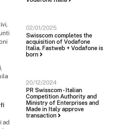
vi,
02/01/2025
unti
Swisscom completes the
oni
acquisition of Vodafone
Italia. Fastweb + Vodafone is
born
,
mila
20/12/2024
PR Swisscom - Italian
Competition Authority and
Ministry of Enterprises and
fi
Made in Italy approve
transaction
i ad