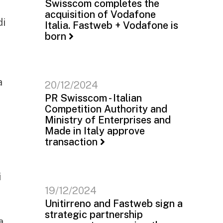
Swisscom completes the
acquisition of Vodafone
di
Italia. Fastweb + Vodafone is
born
a
20/12/2024
PR Swisscom - Italian
Competition Authority and
Ministry of Enterprises and
Made in Italy approve
transaction
i
19/12/2024
Unitirreno and Fastweb sign a
strategic partnership
a