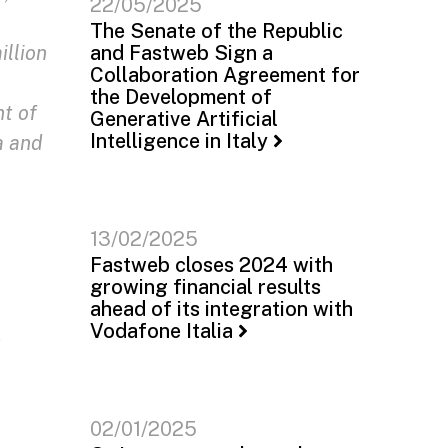
22/05/2025
The Senate of the Republic
illion
and Fastweb Sign a
Collaboration Agreement for
the Development of
nt of
Generative Artificial
Intelligence in Italy
a and
13/02/2025
Fastweb closes 2024 with
growing financial results
ahead of its integration with
Vodafone Italia
y
02/01/2025