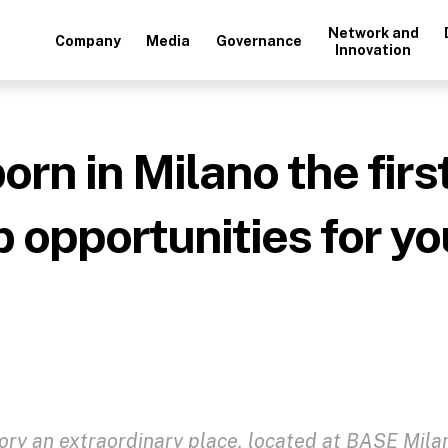
Network and
Company
Media
Governance
Innovation
orn in Milano the first
b opportunities for y
tory an extraordinary place, located at BASE Milan