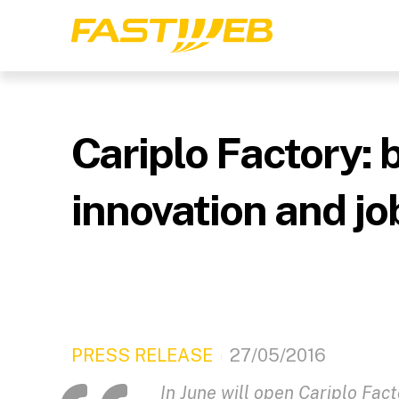
Cariplo Factory: b
innovation and jo
PRESS RELEASE
27/05/2016
In June will open Cariplo Fac