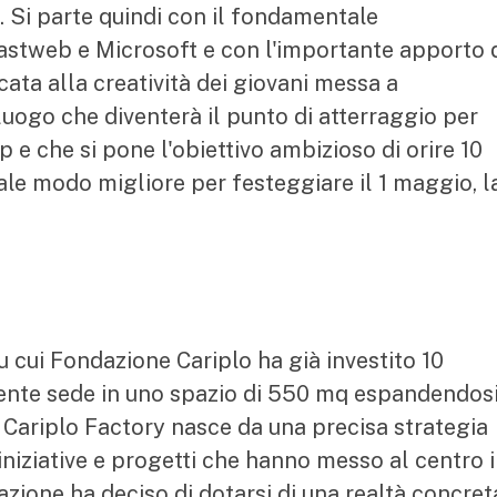
ri. Si parte quindi con il fondamentale
astweb e Microsoft e con l'importante apporto 
ata alla creatività dei giovani messa a
uogo che diventerà il punto di atterraggio per
p e che si pone l'obiettivo ambizioso di orire 10
uale modo migliore per festeggiare il 1 maggio, l
u cui Fondazione Cariplo ha già investito 10
almente sede in uno spazio di 550 mq espandendos
. Cariplo Factory nasce da una precisa strategia
niziative e progetti che hanno messo al centro i
dazione ha deciso di dotarsi di una realtà concret