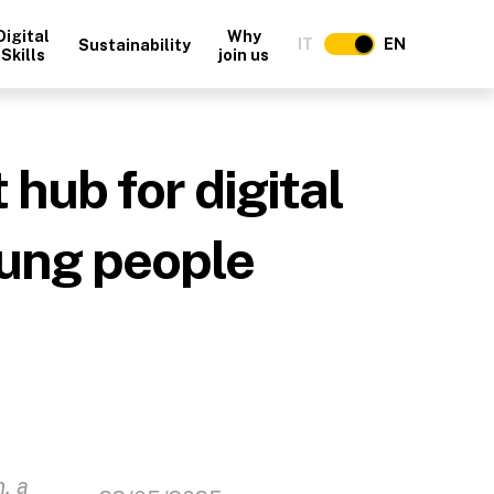
Digital
Why
IT
EN
Sustainability
Skills
join us
 hub for digital
oung people
, a