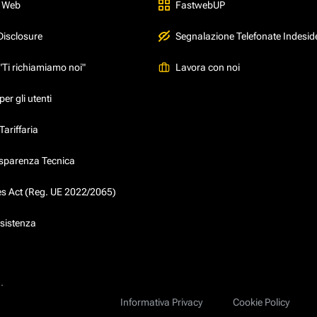
l Web
FastwebUP
Disclosure
Segnalazione Telefonate Indesid
"Ti richiamiamo noi"
Lavora con noi
er gli utenti
ariffaria
asparenza Tecnica
ces Act (Reg. UE 2022/2065)
ssistenza
.
Informativa Privacy
Cookie Policy