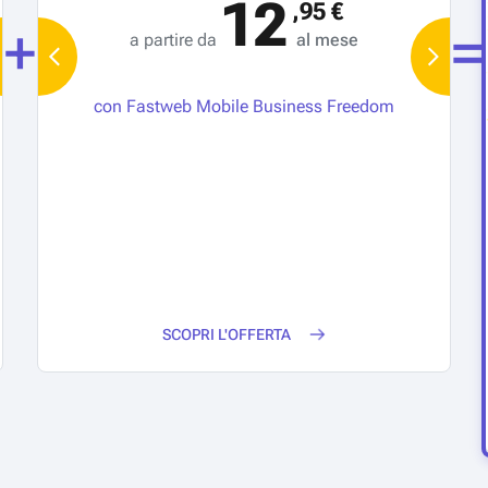
12
,95 €
26
,95 €
+
=
a partire da
al mese
a 
 partire da
31,95 €
al mese
a partire da
39,95 €
con Fastweb Mobile Business Freedom
co
con Fastweb Business
con Fastweb Bu
SCOPRI L'OFFERTA
SCOPRI L'OFFERTA
SCOPRI L'OFF