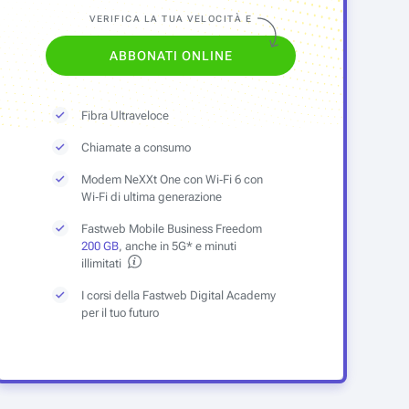
10
19
,95 €
34
,95 €
VERIFICA LA TUA VELOCITÀ E
partire da
al mese
a partire da
al mese
ABBONATI ONLINE
n Fastweb Mobile Business
con Fastweb Mobile Busine
siness Plus
Fibra Ultraveloce
Chiamate a consumo
Modem NeXXt One con Wi‑Fi 6 con
Wi‑Fi di ultima generazione
Fastweb Mobile Business Freedom
200 GB
, anche in 5G* e minuti
illimitati
ERTA
SCOPRI L'OFFERTA
SCOPRI L'OFFERTA
I corsi della Fastweb Digital Academy
per il tuo futuro