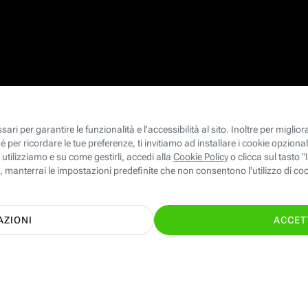
le ed Energia giuste per te con il supporto
TI CHIAMIAMO GRA
nostri esperti!