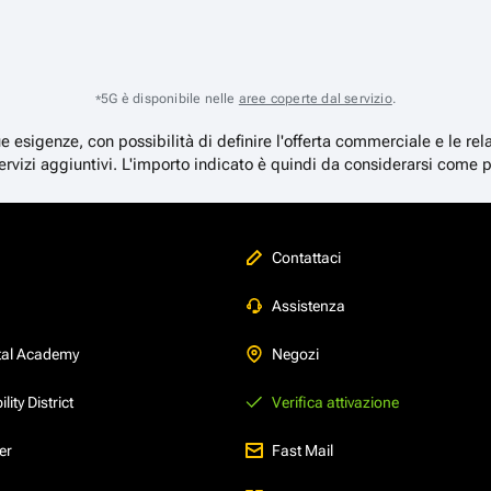
5G è disponibile nelle
aree coperte dal servizio
.
*
ue esigenze, con possibilità di definire l'offerta commerciale e le re
ervizi aggiuntivi. L'importo indicato è quindi da considerarsi come p
Contattaci
Assistenza
tal Academy
Negozi
ity District
Verifica attivazione
er
Fast Mail