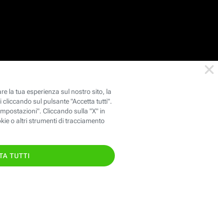
146
oppure chiama il
TIS