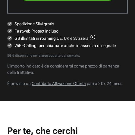
Spedizione SIM gratis
Fastweb Protect incluso
GB illimitati in roaming UE, UK e Svizzera
WiFi-Calling, per chiamare anche in assenza di segnale
5G è disponibile nelle
aree coperte dal servizio
.
L'importo indicato è da considerarsi come prezzo di partenza
della trattativa.
È previsto un
Contributo Attivazione Offerta
pari a 2€ x 24 mesi.
Per te, che cerchi