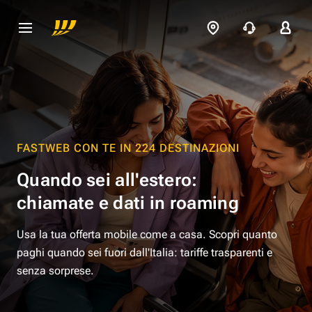
FASTWEB CON TE IN 224 DESTINAZIONI
Quando sei all'estero:
chiamate e dati in roaming
Usa la tua offerta mobile come a casa. Scopri quanto
paghi quando sei fuori dall'Italia: tariffe trasparenti e
senza sorprese.