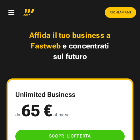
RICHIAMAMI
Affida il tuo business a
Fastweb
e concentrati
sul futuro
Unlimited Business
65 €
da
al mese
SCOPRI L'OFFERTA