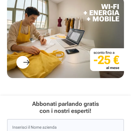
WI-FI
+ ENERGIA
+ MOBILE
sconto fino a
-25 €
al mese
Abbonati parlando gratis
con i nostri esperti!
Inserisci il Nome azienda