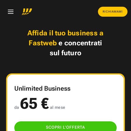
RICHIAMAMI
Affida il tuo business a
Fastweb
e concentrati
sul futuro
Unlimited Business
65 €
da
al mese
SCOPRI L'OFFERTA