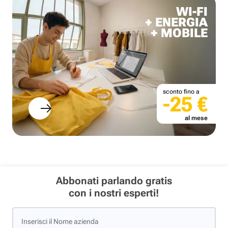
WI-FI
+ ENERGIA
+ MOBILE
sconto fino a
-25 €
al mese
Abbonati parlando gratis
con i nostri esperti!
Inserisci il Nome azienda