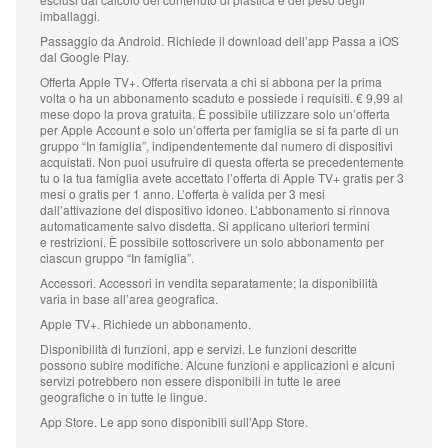
imballaggi.
Passaggio da Android.
Richiede il download dell’app Passa a iOS
dal Google Play.
Offerta Apple TV+.
Offerta riservata a chi si abbona per la prima
volta o ha un abbonamento scaduto e possiede i requisiti. € 9,99 al
mese dopo la prova gratuita. È possibile utilizzare solo un’offerta
per Apple Account e solo un’offerta per famiglia se si fa parte di un
gruppo “In famiglia”, indipendentemente dal numero di dispositivi
acquistati. Non puoi usufruire di questa offerta se precedentemente
tu o la tua famiglia avete accettato l’offerta di Apple TV+ gratis per 3
mesi o gratis per 1 anno. L’offerta è valida per 3 mesi
dall’attivazione del dispositivo idoneo. L’abbonamento si rinnova
automaticamente salvo disdetta. Si applicano ulteriori termini
e restrizioni. È possibile sottoscrivere un solo abbonamento per
ciascun gruppo “In famiglia”.
Accessori.
Accessori in vendita separatamente; la disponibilità
varia in base all’area geografica.
Apple TV+.
Richiede un abbonamento.
Disponibilità di funzioni, app e servizi.
Le funzioni descritte
possono subire modifiche. Alcune funzioni e applicazioni e alcuni
servizi potrebbero non essere disponibili in tutte le aree
geografiche o in tutte le lingue.
App Store.
Le app sono disponibili sull’App Store.