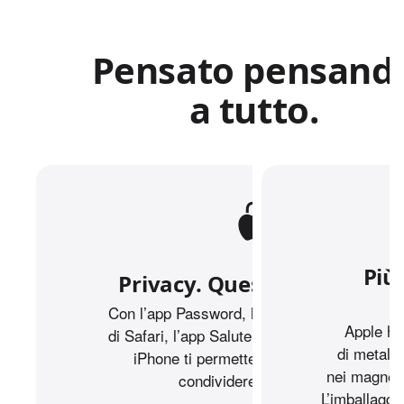
Pensato pensand
a tutto.
Più 
Privacy. Questo è iPhone.
Con l’app Password, la navigazione privata
Apple ha
di Safari, l’app Salute e tante altre funzioni,
di metalli 
iPhone ti permette di decidere cosa
nei magneti
condividere e con chi.
L’imballagg