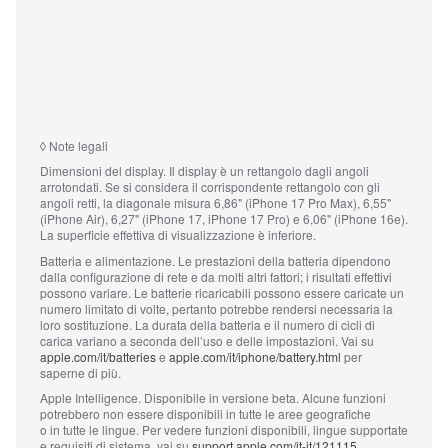
◊
Note legali
Dimensioni del display.
Il display è un rettangolo dagli angoli
arrotondati. Se si considera il corrispondente rettangolo con gli
angoli retti, la diagonale misura 6,86" (iPhone 17 Pro Max), 6,55"
(iPhone Air), 6,27" (iPhone 17, iPhone 17 Pro) e 6,06" (iPhone 16e).
La superficie effettiva di visualizzazione è inferiore.
Batteria e alimentazione.
Le prestazioni della batteria dipendono
dalla configurazione di rete e da molti altri fattori; i risultati effettivi
possono variare. Le batterie ricaricabili possono essere caricate un
numero limitato di volte, pertanto potrebbe rendersi necessaria la
loro sostituzione. La durata della batteria e il numero di cicli di
carica variano a seconda dell’uso e delle impostazioni. Vai su
apple.com/it/batteries
e
apple.com/it/iphone/battery.html
per
saperne di più.
Apple Intelligence.
Disponibile in versione beta. Alcune funzioni
potrebbero non essere disponibili in tutte le aree geografiche
o in tutte le lingue. Per vedere funzioni disponibili, lingue supportate
e requisiti di sistema, vai su
support.apple.com/it-it/121115
.