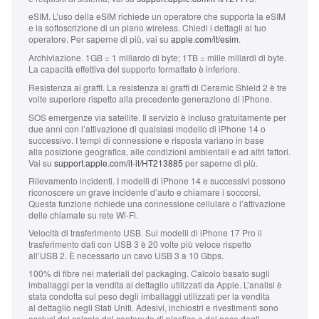
eSIM.
L’uso della eSIM richiede un operatore che supporta la eSIM
e la sottoscrizione di un piano wireless. Chiedi i dettagli al tuo
operatore. Per saperne di più, vai su
apple.com/it/esim
.
Archiviazione.
1GB = 1 miliardo di byte; 1TB = mille miliardi di byte.
La capacità effettiva del supporto formattato è inferiore.
Resistenza ai graffi.
La resistenza ai graffi di Ceramic Shield 2 è tre
volte superiore rispetto alla precedente generazione di iPhone.
SOS emergenze via satellite.
Il servizio è incluso gratuitamente per
due anni con l’attivazione di qualsiasi modello di iPhone 14 o
successivo. I tempi di connessione e risposta variano in base
alla posizione geografica, alle condizioni ambientali e ad altri fattori.
Vai su
support.apple.com/it-it/HT213885
per saperne di più.
Rilevamento incidenti.
I modelli di iPhone 14 e successivi possono
riconoscere un grave incidente d’auto e chiamare i soccorsi.
Questa funzione richiede una connessione cellulare o l’attivazione
delle chiamate su rete Wi‑Fi.
Velocità di trasferimento USB.
Sui modelli di iPhone 17 Pro il
trasferimento dati con USB 3 è 20 volte più veloce rispetto
all’USB 2. È necessario un cavo USB 3 a 10 Gbps.
100% di fibre nei materiali del packaging.
Calcolo basato sugli
imballaggi per la vendita al dettaglio utilizzati da Apple. L’analisi è
stata condotta sul peso degli imballaggi utilizzati per la vendita
al dettaglio negli Stati Uniti. Adesivi, inchiostri e rivestimenti sono
esclusi dal calcolo del contenuto di plastica e del peso degli