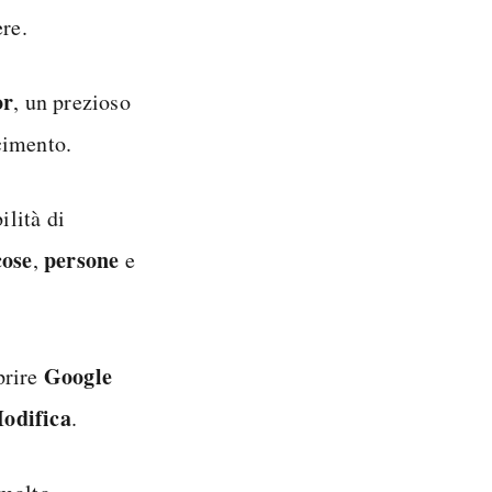
ere.
or
, un prezioso
cimento.
ilità di
cose
persone
,
e
Google
prire
odifica
.