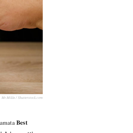
Mr.Mikla / Shutterstock.com
Best
hiamata