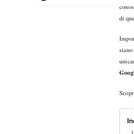
conos
di qu
Impor
siano
unica
Googl
Scopr
In