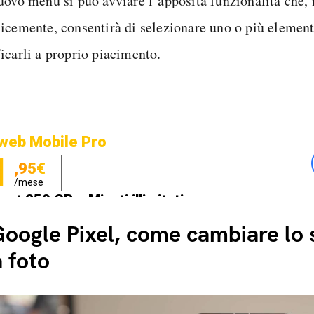
uovo menu si può avviare l’apposita funzionalità che,
icemente, consentirà di selezionare uno o più elementi
icarli a proprio piacimento.
web Mobile Pro
1
,95€
/mese
net 250 GB e Minuti illimitati
zione SIM GRATIS
oogle Pixel, come cambiare lo 
 foto