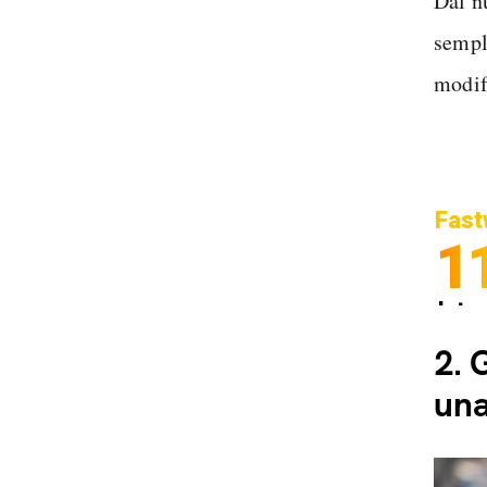
Dal n
sempl
modif
Fast
1
Inter
Spedi
2.
G
una