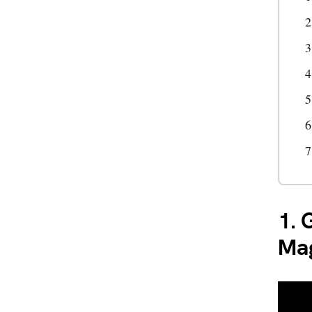
1.
G
Mag