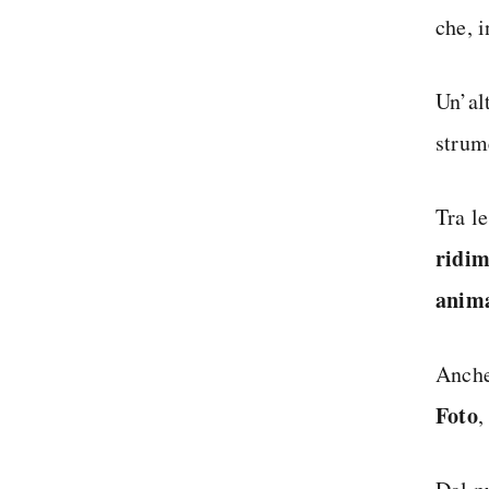
che, i
Un’alt
strum
Tra le
ridim
anima
Anche
Foto
,