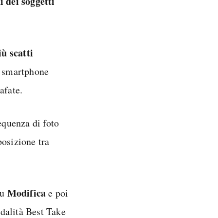
i dei soggetti
iù scatti
o smartphone
afate.
equenza di foto
posizione tra
Modifica
su
e poi
odalità Best Take