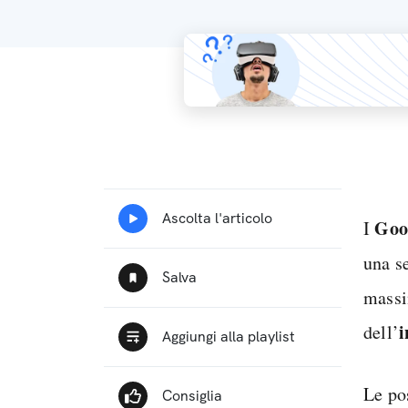
Goo
I
una se
massi
i
dell’
Le po