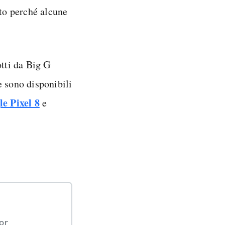
tto perché alcune
otti da Big G
e sono disponibili
e Pixel 8
e
or