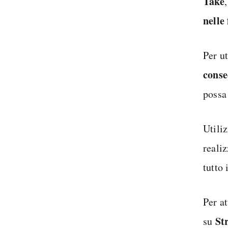
Take
nelle 
Per ut
conse
possa
Utiliz
reali
tutto 
Per a
St
su