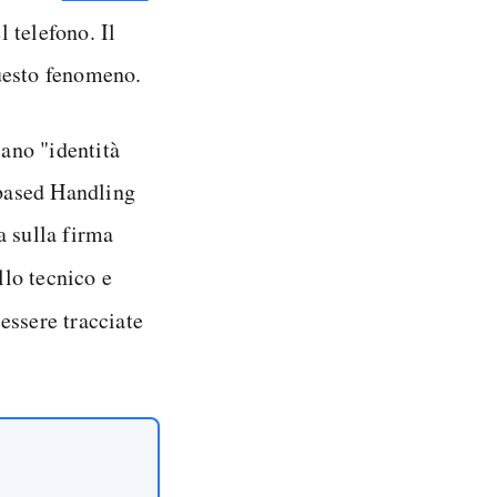
l telefono. Il
uesto fenomeno.
iano "identità
-based Handling
a sulla firma
llo tecnico e
essere tracciate