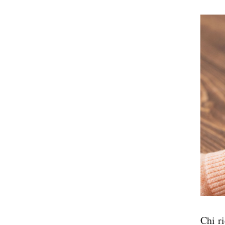
Sp
Chi ri