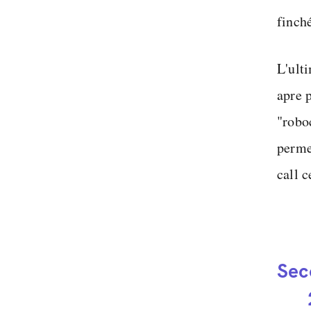
finché
L'ult
apre 
"robo
perme
call c
Sec