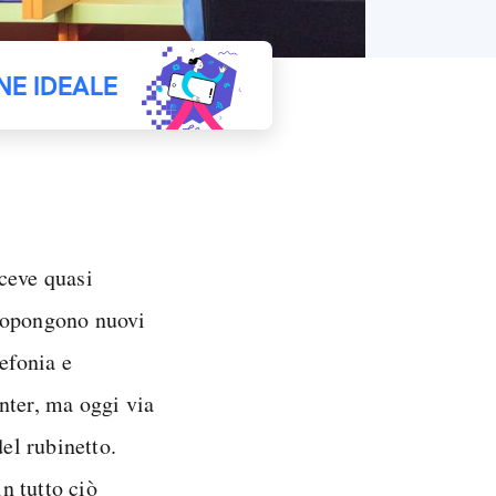
NE IDEALE
ceve quasi
propongono nuovi
efonia e
enter, ma oggi via
del rubinetto.
in tutto ciò