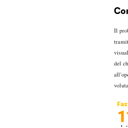
Com
Il pro
trami
visua
del c
all'op
voluta
Fas
1
In