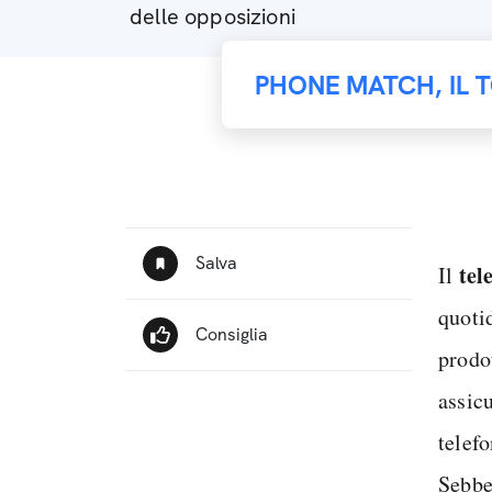
delle opposizioni
PHONE MATCH, IL 
tel
Il
quoti
prodot
assicu
telefo
Sebben