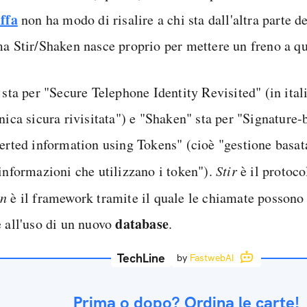
uffa
non ha modo di risalire a chi sta dall'altra parte de
ma Stir/Shaken nasce proprio per mettere un freno a q
 sta per "Secure Telephone Identity Revisited" (in ital
onica sicura rivisitata") e "Shaken" sta per "Signature
serted information using Tokens" (cioè "gestione basat
 informazioni che utilizzano i token").
Stir
è il protoco
en
è il framework tramite il quale le chiamate possono 
database
e all'uso di un nuovo
.
TechLine
by
FastwebAI
Prima o dopo? Ordina le carte!