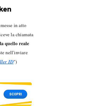
aken
 messe in atto
riceve la chiamata
da quello reale
ste nell'inviare
ller ID
")
SCOPRI