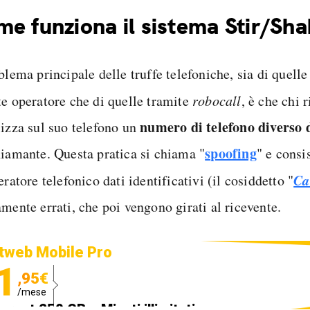
e funziona il sistema Stir/Sh
blema principale delle truffe telefoniche, sia di quelle
te operatore che di quelle tramite
robocall
, è che chi 
numero di telefono diverso 
lizza sul suo telefono un
spoofing
hiamante. Questa pratica si chiama "
" e consi
Ca
eratore telefonico dati identificativi (il cosiddetto "
mente errati, che poi vengono girati al ricevente.
tweb Mobile Pro
1
,95€
/mese
ternet 250 GB e Minuti illimitati