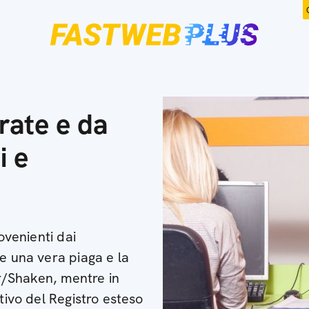
rate e da
i e
ovenienti dai
e una vera piaga e la
ir/Shaken, mentre in
tivo del Registro esteso