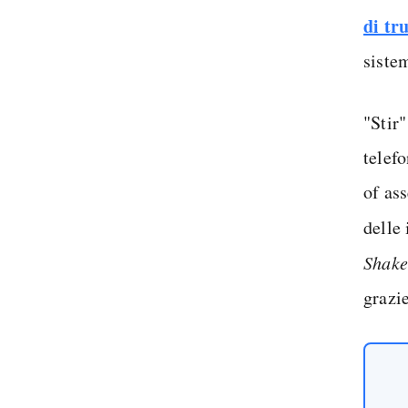
di tr
siste
"Stir"
telef
of as
delle
Shak
grazi