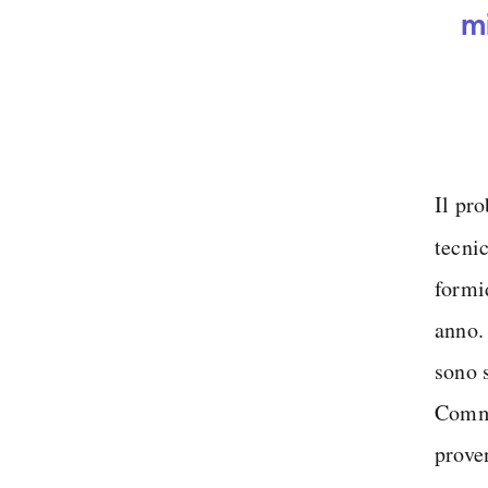
m
Il pr
tecni
formi
anno. 
sono 
Commi
prove