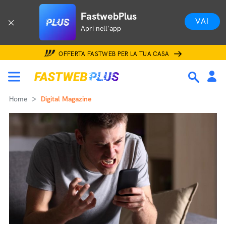
FastwebPlus
VAI
Apri nell'app
OFFERTA FASTWEB PER LA TUA CASA
Home
Digital Magazine