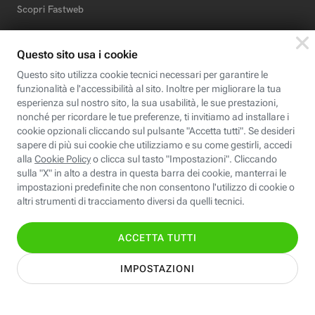
Scopri Fastweb
Chi siamo
Credits e note legali
Fastweb.it
Formazione
Fastweb Digital Academy
STEP FuturAbility District
Insieme, siamo futuro