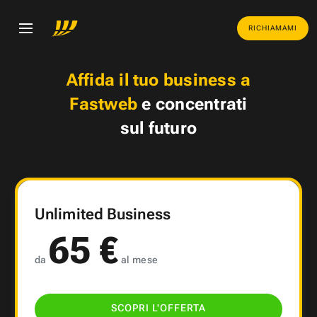
RICHIAMAMI
Affida il tuo business a
Fastweb
e concentrati
sul futuro
Unlimited Business
65 €
da
al mese
SCOPRI L'OFFERTA