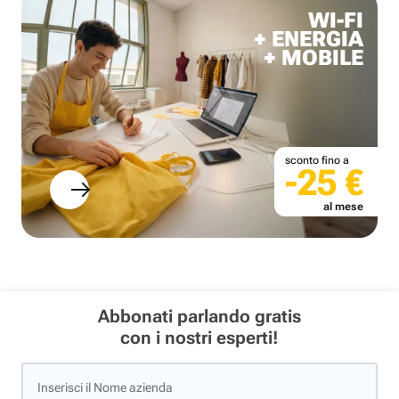
WI-FI
+ ENERGIA
+ MOBILE
sconto fino a
-25 €
al mese
Abbonati parlando gratis
con i nostri esperti!
Inserisci il Nome azienda