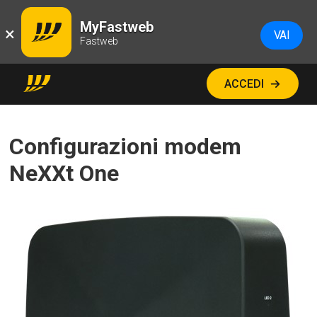
MyFastweb
×
VAI
Fastweb
ACCEDI
Configurazioni modem
NeXXt One