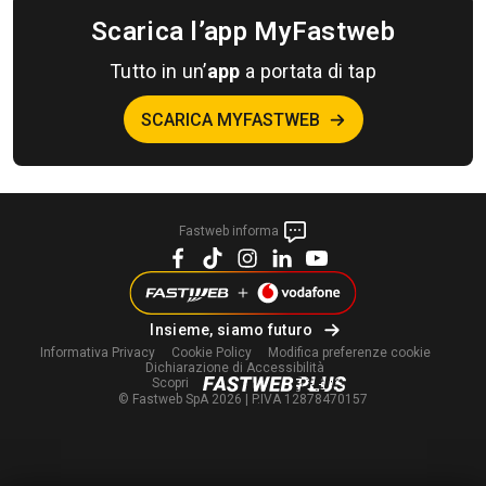
Scarica l’app MyFastweb
Tutto in un’
app
a portata di tap
SCARICA MYFASTWEB
Fastweb informa
Insieme, siamo futuro
Informativa Privacy
Cookie Policy
Modifica
preferenze cookie
Dichiarazione di Accessibilità
Scopri
© Fastweb SpA 2026 | P.IVA 12878470157