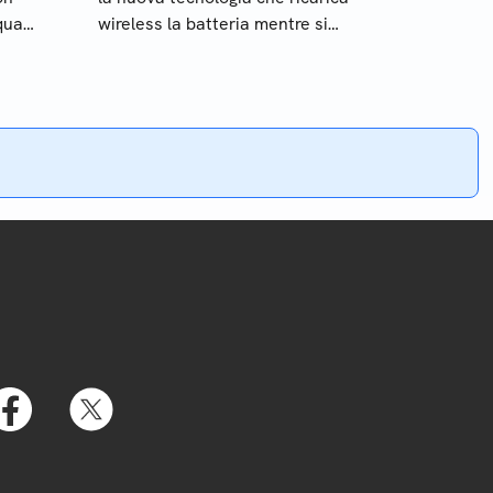
quali
wireless la batteria mentre si
viaggia non si dovrà temere di
rimanere a piedi