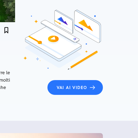
re le
molti
che
VAI AI VIDEO
che
rci e
iù