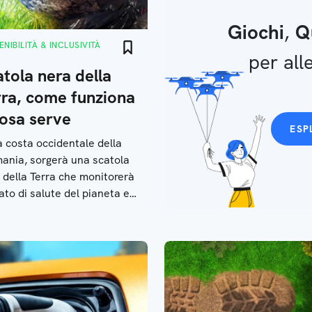
Giochi
,
Q
NIBILITÀ & INCLUSIVITÀ
per alle
tola nera della
rra, come funziona
cosa serve
ESP
a costa occidentale della
ania, sorgerà una scatola
 della Terra che monitorerà
tato di salute del pianeta e
zioni dei leader mondiali