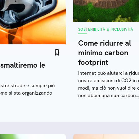
SOSTENIBILITÀ & INCLUSIVITÀ
Come ridurre al
minimo carbon
footprint
 smaltiremo le
Internet può aiutarci a ridur
nostre emissioni di CO2 in 
ostre strade e sempre più
modi, ma ciò non vuol dire 
come si sta organizzando
non abbia una sua carbon
footprint: ecco alcuni dati 
ci possono aiutare a diverti
a lavorare online in modo p
consapevole