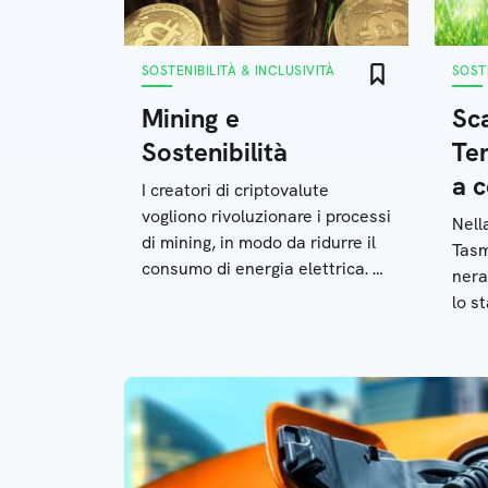
SOSTENIBILITÀ & INCLUSIVITÀ
SOSTE
Mining e
Sca
Sostenibilità
Te
a 
I creatori di criptovalute
vogliono rivoluzionare i processi
Nell
di mining, in modo da ridurre il
Tasm
consumo di energia elettrica. Le
nera
novità in questo ambito sono
lo s
tante e in continuo
le a
aggiornamento