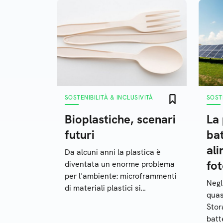
SOSTENIBILITÀ & INCLUSIVITÀ
SOSTE
Bioplastiche, scenari
La
futuri
ba
ali
Da alcuni anni la plastica è
fot
diventata un enorme problema
per l'ambiente: microframmenti
Negli
di materiali plastici si
quas
disperdono nell'ecosistema
Stor
inquinando le catene
batt