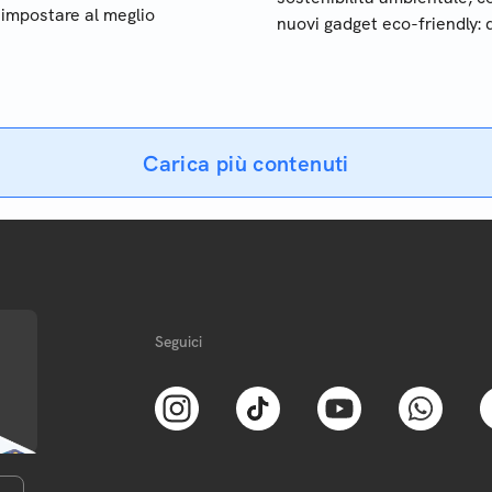
 impostare al meglio
nuovi gadget eco-friendly: 
sono le caratteristiche dei
device green e come
riconoscerli
Carica più contenuti
Seguici