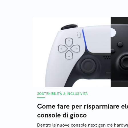
alimentari. Ecco come la
foto
scienza sta provando a
risolvere il problema con le
bioplastiche
SOSTENIBILITÀ & INCLUSIVITÀ
Come fare per risparmiare ele
console di gioco
Dentro le nuove console next gen c’è hardw