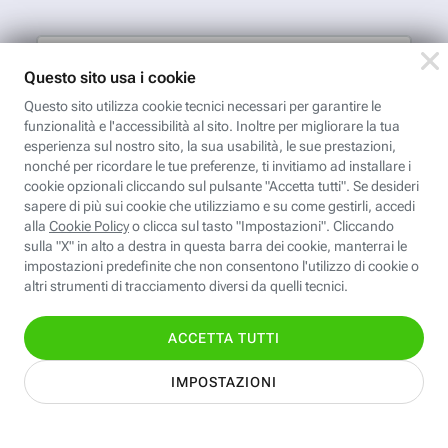
Nome
Cognome
Indirizzo email