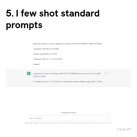
5.
I few shot standard
prompts
ChatGPT