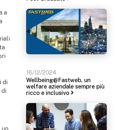
a a
a
iali
ta
ori
16/12/2024
Wellbeing@Fastweb, un
 di
welfare aziendale sempre più
 di
ricco e inclusivo
a un