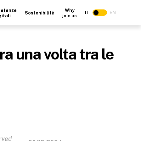
etenze
Why
IT
EN
Sostenibilità
gitali
join us
a una volta tra le
erved