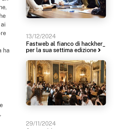
he,
che
 ai
ore
13/12/2024
Fastweb al fianco di hackher_
per la sua settima edizione
a ha
 e
,
29/11/2024