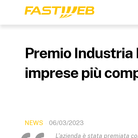
Premio Industria 
imprese più compe
NEWS
06/03/2023
L’azienda è stata premiata co