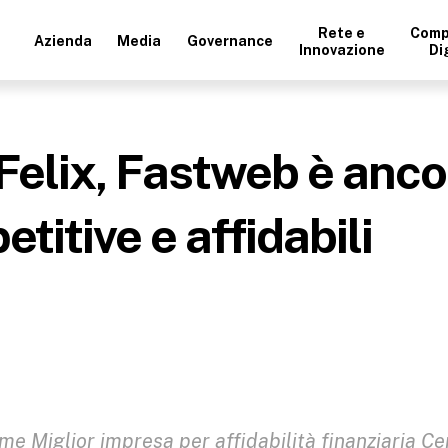
Rete e
Comp
Azienda
Media
Governance
Innovazione
Di
Felix, Fastweb è ancor
titive e affidabili
me Miglior impresa per affidabilità finanziaria C