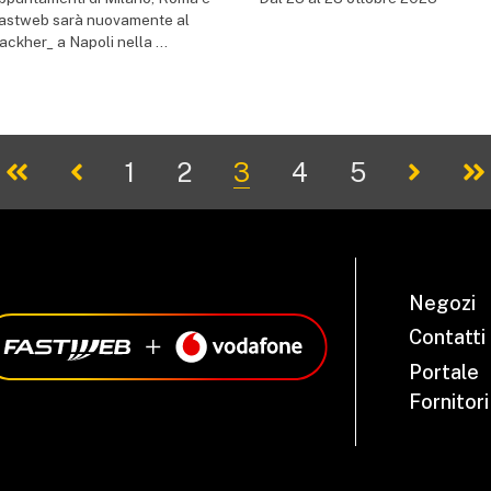
astweb sarà nuovamente al
ackher_ a Napoli nella ...
1
2
3
4
5
Negozi
Contatti
Portale
Fornitori