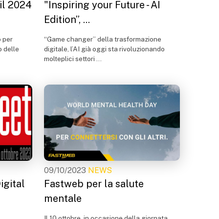
il 2024
"Inspiring your Future - AI
Edition”, ...
 per
“Game changer” della trasformazione
o delle
digitale, l’AI già oggi sta rivoluzionando
molteplici settori ...
09/10/2023
NEWS
igital
Fastweb per la salute
mentale
Il 10 ottobre, in occasione della giornata