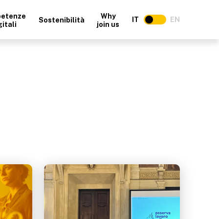
etenze
Why
IT
EN
Sostenibilità
gitali
join us