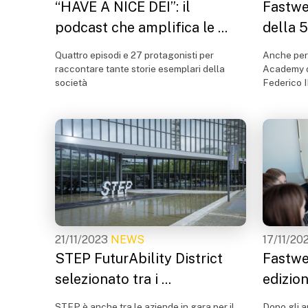
“HAVE A NICE DEI”: il
Fastwe
podcast che amplifica le ...
della 5
Quattro episodi e 27 protagonisti per
Anche per
raccontare tante storie esemplari della
Academy de
società
Federico II
21/11/2023
NEWS
17/11/20
STEP FuturAbility District
Fastwe
selezionato tra i ...
edizio
STEP è anche tra le aziende in gara per il
Dopo gli 