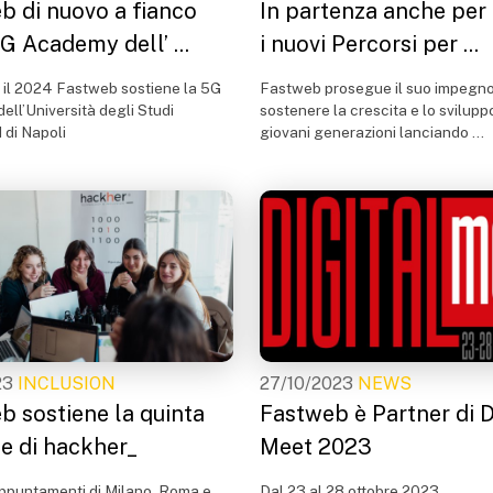
b di nuovo a fianco
In partenza anche per 
G Academy dell’ ...
i nuovi Percorsi per ...
 il 2024 Fastweb sostiene la 5G
Fastweb prosegue il suo impegno
ll’Università degli Studi
sostenere la crescita e lo svilupp
 di Napoli
giovani generazioni lanciando ...
23
INCLUSION
27/10/2023
NEWS
b sostiene la quinta
Fastweb è Partner di D
ne di hackher_
Meet 2023
appuntamenti di Milano, Roma e
Dal 23 al 28 ottobre 2023