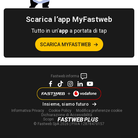
Scarica l’app MyFastweb
Tutto in un’
app
a portata di tap
SCARICA MYFASTWEB
Fastweb informa
Insieme, siamo futuro
Informativa Privacy
Cookie Policy
Modifica
preferenze cookie
Dichiarazione di Accessibilità
Scopri
© Fastweb SpA 2026 | P.IVA 12878470157