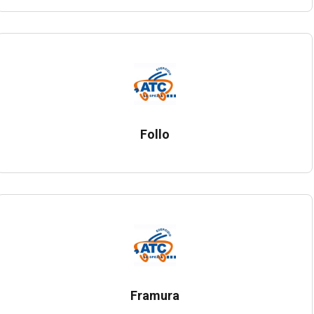
Follo
Framura