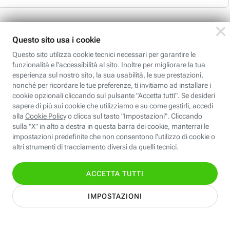
Pistoia
Poggibonsi