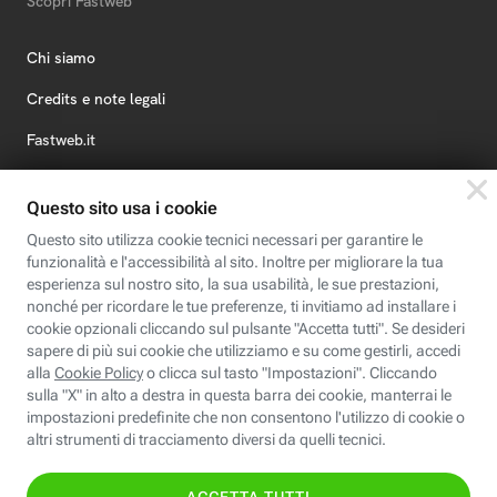
Scopri Fastweb
Chi siamo
Credits e note legali
Fastweb.it
Formazione
Fastweb Digital Academy
STEP FuturAbility District
Insieme, siamo futuro
© Fastweb SpA 2026 - P.IVA 12878470157