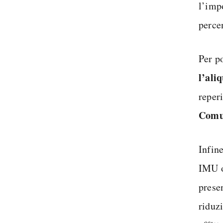
l’impo
perce
Per p
l’ali
reper
Comu
Infin
IMU o
presen
riduzi