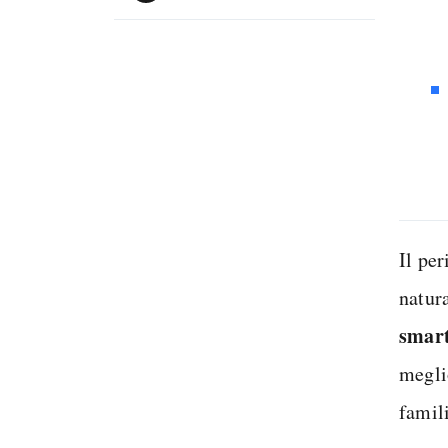
Il per
natura
smar
megli
famili