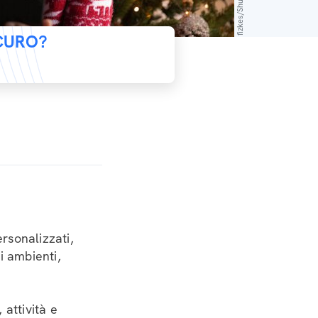
fizkes/Shutterstock
ICURO?
ersonalizzati,
i ambienti,
 attività e