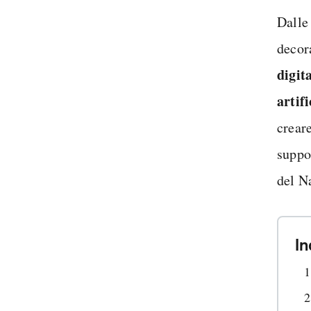
Dalle 
decora
digit
artifi
creare
suppo
del N
In