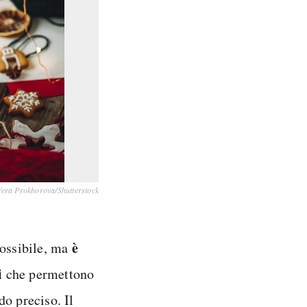
Vera Prokhorova/Shutterstock
è
possibile, ma
i
che permettono
o preciso. Il