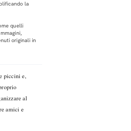
plificando la
come quelli
 immagini,
uti originali in
e piccini e,
proprio
ganizzare al
re amici e