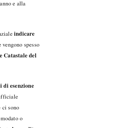
’anno e alla
indicare
nziale
te vengono spesso
e Catastale del
si di esenzione
fficiale
e ci sono
comodato o