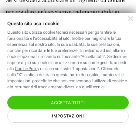
per regalare un'esperienza indimenticabile ai
TicketOne
propri affetti, ci si può collegare a
,
rivenditore di biglietti per concerti, spettacoli
teatrali ed altri eventi. Qui si può generare una
gift card o acquistare i biglietti per specifici
eventi.
Trenitalia
Con
, invece, si può acquistare la
Carta Regalo, con cui chi riceve il regalo può
acquistare biglietti per viaggi in tutta Italia.
i corsi
Un’ottima idea regalo possono essere