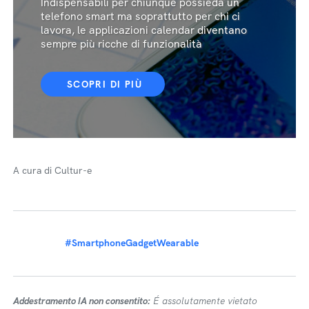
Indispensabili per chiunque possieda un
telefono smart ma soprattutto per chi ci
lavora, le applicazioni calendar diventano
sempre più ricche di funzionalità
SCOPRI DI PIÙ
A cura di Cultur-e
#SmartphoneGadgetWearable
Addestramento IA non consentito:
É assolutamente vietato