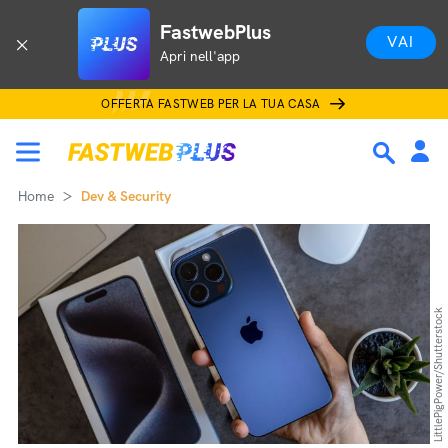
FastwebPlus
VAI
Apri nell'app
OFFERTA FASTWEB PER LA TUA CASA
Home
Dev & Security
LittlePigPower/Shutterstock