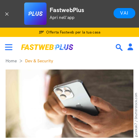
FastwebPlus
VAI
Apri nell'app
Offerta Fastweb per la tua casa
Home
Dev & Security
guteksk7 / Shutterstock.com