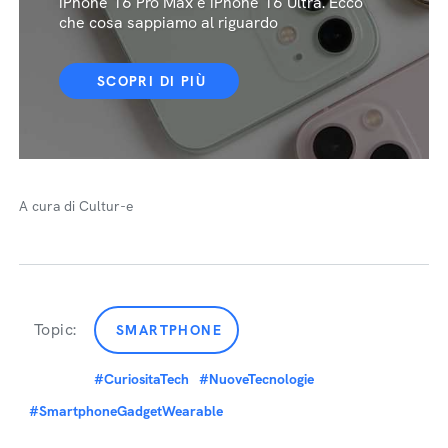
iPhone 16 Pro Max e iPhone 16 Ultra. Ecco
che cosa sappiamo al riguardo
SCOPRI DI PIÙ
A cura di Cultur-e
Topic:
SMARTPHONE
#CuriositaTech
#NuoveTecnologie
#SmartphoneGadgetWearable